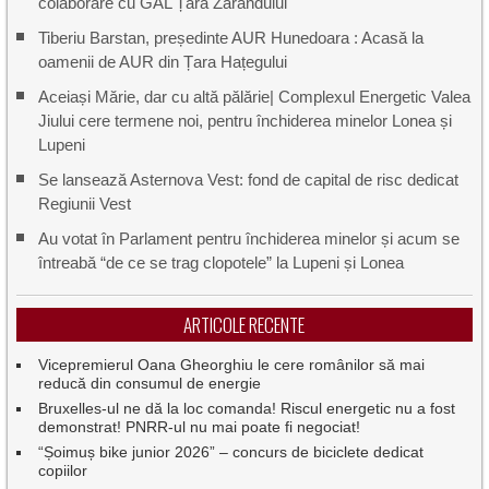
colaborare cu GAL Țara Zarandului
Tiberiu Barstan, președinte AUR Hunedoara : Acasă la
oamenii de AUR din Țara Hațegului
Aceiași Mărie, dar cu altă pălărie| Complexul Energetic Valea
Jiului cere termene noi, pentru închiderea minelor Lonea și
Lupeni
Se lansează Asternova Vest: fond de capital de risc dedicat
Regiunii Vest
Au votat în Parlament pentru închiderea minelor și acum se
întreabă “de ce se trag clopotele” la Lupeni și Lonea
ARTICOLE RECENTE
Vicepremierul Oana Gheorghiu le cere românilor să mai
reducă din consumul de energie
Bruxelles-ul ne dă la loc comanda! Riscul energetic nu a fost
demonstrat! PNRR-ul nu mai poate fi negociat!
“Șoimuș bike junior 2026” – concurs de biciclete dedicat
copiilor