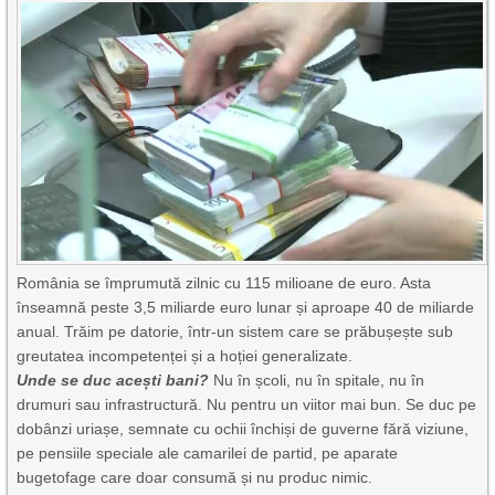
România se
împrumută
zilnic cu 115 milioane de euro. Asta
înseamnă peste 3,5 miliarde euro lunar și aproape 40 de miliarde
anual. Trăim pe datorie, într-un sistem care se prăbușește sub
greutatea incompetenței și a hoției generalizate.
Unde se duc acești bani?
Nu în școli, nu în spitale, nu în
drumuri sau infrastructură. Nu pentru un viitor mai bun. Se duc pe
dobânzi uriașe, semnate cu ochii închiși de guverne fără viziune,
pe pensiile speciale ale camarilei de partid, pe aparate
bugetofage care doar consumă și nu produc nimic.