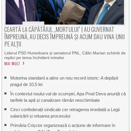
CEARTĂ LA CĂPĂTÂIUL „MORTULUI” | AU GUVERNAT
ÎMPREUNĂ, AU DECIS ÎMPREUNĂ ȘI ACUM DAU VINA UNII
PE ALȚII
Liderul PSD Hunedoara și senatorul PNL, Călin Marian schimb de
replici pe tema închiderii minelor
MAI MULT
Motorina standard a atins un nou record istoric: A depășit
pragul de 10,5 lei
În contextul noului val de scumpiri, Apa Prod Deva anunță că
tarifele la apă și canalizare rămân neschimbate
Cinci confederații sindicale cer retragerea imediată a Legii
salarizării și reluarea procesului
Primăria Crișcior organizează o acțiune de informare în