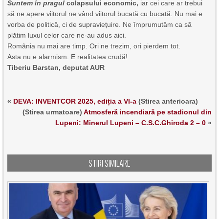
Suntem în pragul
colapsului
economic,
iar cei care ar trebui
să ne apere viitorul ne vând viitorul bucată cu bucată. Nu mai e
vorba de politică, ci de supraviețuire. Ne împrumutăm ca să
plătim luxul celor care ne-au adus aici.
România nu mai are timp. Ori ne trezim, ori pierdem tot.
Asta nu e alarmism. E realitatea crudă!
Tiberiu Barstan, deputat AUR
«
DEVA: INVENTCOR 2025, ediția a VI-a
(Stirea anterioara)
(Stirea urmatoare)
Atmosferă incendiară pe stadionul din
Lupeni: Minerul Lupeni – C.S.C.Ghiroda 2 – 0
»
STIRI SIMILARE