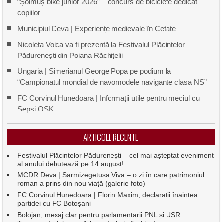
“Șoimuș bike junior 2026” – concurs de biciclete dedicat
copiilor
Municipiul Deva | Experiențe medievale în Cetate
Nicoleta Voica va fi prezentă la Festivalul Plăcintelor
Pădurenești din Poiana Răchițelii
Ungaria | Simerianul George Popa pe podium la
“Campionatul mondial de navomodele navigante clasa NS”
FC Corvinul Hunedoara | Informații utile pentru meciul cu
Sepsi OSK
ARTICOLE RECENTE
Festivalul Plăcintelor Pădurenești – cel mai așteptat eveniment
al anului debutează pe 14 august!
MCDR Deva | Sarmizegetusa Viva – o zi în care patrimoniul
roman a prins din nou viață (galerie foto)
FC Corvinul Hunedoara | Florin Maxim, declarații înaintea
partidei cu FC Botoșani
Bolojan, mesaj clar pentru parlamentarii PNL și USR: