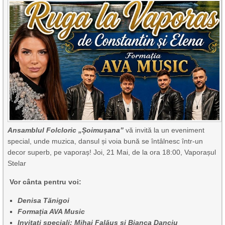
Ansamblul Folcloric „Șoimușana”
vă invită la un eveniment
special, unde muzica, dansul și voia bună se întâlnesc într-un
decor superb, pe vaporaș! Joi, 21 Mai, de la ora 18:00, Vaporașul
Stelar
Vor cânta pentru voi:
Denisa Tănigoi
Formația AVA Music
Invitați speciali: Mihai Falăuș și Bianca Danciu