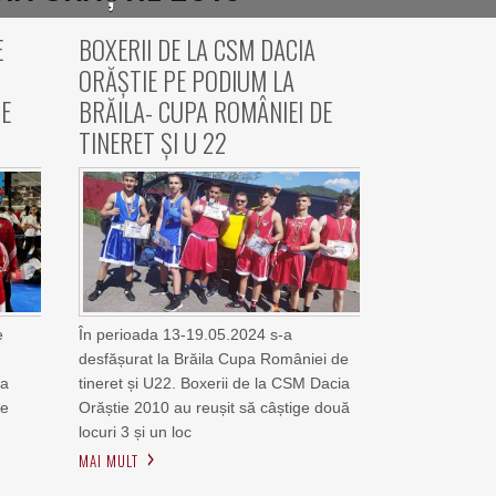
E
BOXERII DE LA CSM DACIA
ORĂȘTIE PE PODIUM LA
E
BRĂILA- CUPA ROMÂNIEI DE
TINERET ȘI U 22
e
În perioada 13-19.05.2024 s-a
desfășurat la Brăila Cupa României de
 a
tineret și U22. Boxerii de la CSM Dacia
le
Orăștie 2010 au reușit să câștige două
locuri 3 și un loc
MAI MULT