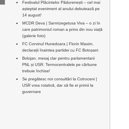
Festivalul Plăcintelor Pădurenești – cel mai
așteptat eveniment al anului debutează pe
14 august!
MCDR Deva | Sarmizegetusa Viva – o zi în
care patrimoniul roman a prins din nou viață
(galerie foto)
FC Corvinul Hunedoara | Florin Maxim,
declarații înaintea partidei cu FC Botoșani
Bolojan, mesaj clar pentru parlamentarii
PNL și USR: Termocentralele pe cărbune
trebuie închise!
Se pregătesc noi consultări la Cotroceni |
USR vrea rotativă, dar să fie ei primii la
guvernare