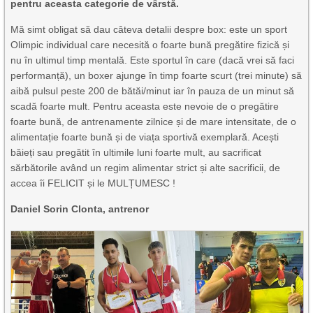
pentru aceasta categorie de vârstă.
Mă simt obligat să dau câteva detalii despre box: este un sport
Olimpic individual care necesită o foarte bună pregătire fizică și
nu în ultimul timp mentală. Este sportul în care (dacă vrei să faci
performanță), un boxer ajunge în timp foarte scurt (trei minute) să
aibă pulsul peste 200 de bătăi/minut iar în pauza de un minut să
scadă foarte mult. Pentru aceasta este nevoie de o pregătire
foarte bună, de antrenamente zilnice și de mare intensitate, de o
alimentație foarte bună și de viața sportivă exemplară. Acești
băieți sau pregătit în ultimile luni foarte mult, au sacrificat
sărbătorile având un regim alimentar strict și alte sacrificii, de
accea îi FELICIT și le MULȚUMESC !
Daniel Sorin Clonta, antrenor