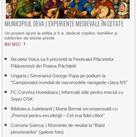
MUNICIPIUL DEVA | EXPERIENȚE MEDIEVALE ÎN CETATE
Un proiect ajuns la ediția a II-a, dedicat copiilor, familiilor și
iubitorilor de istorie prinde
MAI MULT
Nicoleta Voica va fi prezentă la Festivalul Plăcintelor
Pădurenești din Poiana Răchițelii
Ungaria | Simerianul George Popa pe podium la
“Campionatul mondial de navomodele navigante clasa NS”
FC Corvinul Hunedoara | Informații utile pentru meciul cu
Sepsi OSK
Biblioteca Județeană | Maria Bernat recompensată cu
„Premiul pentru excelenţă – Cel mai fidel cititor”
Comuna Șoimuș | Momente de neuitat la “Balul
pensionarilor” (galerie foto)