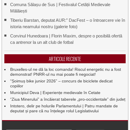
Comuna Sălașu de Sus | Festivalul Cetății Medievale
Mălăiești
Tiberiu Barstan, deputat AUR:” DacFest – o întroarcere vie în
istoria neamului nostru (galerie foto)
Corvinul Hunedoara | Florin Maxim, despre o posibilă ofertă
ca antrenor la un alt club de fotbal
ARTICOLE RECENTE
Bruxelles-ul ne dă la loc comanda! Riscul energetic nu a fost
demonstrat! PNRR-ul nu mai poate fi negociat!
“Șoimuș bike junior 2026” – concurs de biciclete dedicat
copiilor
Municipiul Deva | Experiențe medievale în Cetate
“Ziua Minerului” a încăierat taberele „pro-occidentale” din județ
Intotero, delir pe holurile Parlamentului | Patru mandate de
deputat și pare că nu înțelege rolul Legislativului