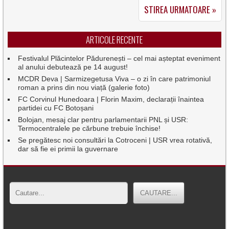
STIREA URMATOARE »
ARTICOLE RECENTE
Festivalul Plăcintelor Pădurenești – cel mai așteptat eveniment
al anului debutează pe 14 august!
MCDR Deva | Sarmizegetusa Viva – o zi în care patrimoniul
roman a prins din nou viață (galerie foto)
FC Corvinul Hunedoara | Florin Maxim, declarații înaintea
partidei cu FC Botoșani
Bolojan, mesaj clar pentru parlamentarii PNL și USR:
Termocentralele pe cărbune trebuie închise!
Se pregătesc noi consultări la Cotroceni | USR vrea rotativă,
dar să fie ei primii la guvernare