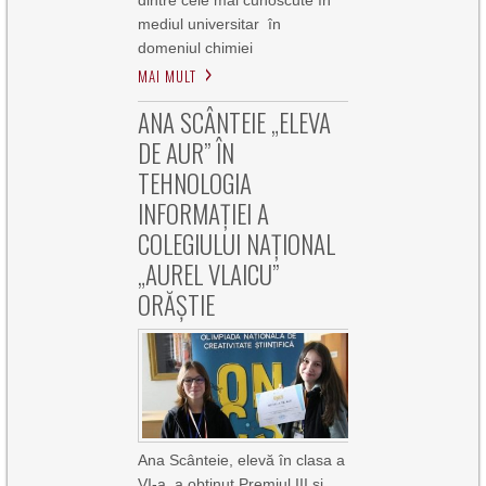
dintre cele mai cunoscute în
mediul universitar în
domeniul chimiei
MAI MULT
ANA SCÂNTEIE „ELEVA
DE AUR” ÎN
TEHNOLOGIA
INFORMAȚIEI A
COLEGIULUI NAȚIONAL
„AUREL VLAICU”
ORĂȘTIE
Ana Scânteie, elevă în clasa a
VI-a, a obținut Premiul III și