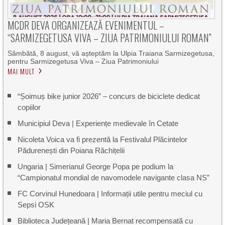
MCDR DEVA ORGANIZEAZĂ EVENIMENTUL –
“SARMIZEGETUSA VIVA – ZIUA PATRIMONIULUI ROMAN”
Sâmbătă, 8 august, vă așteptăm la Ulpia Traiana Sarmizegetusa,
pentru Sarmizegetusa Viva – Ziua Patrimoniului
MAI MULT
“Șoimuș bike junior 2026” – concurs de biciclete dedicat
copiilor
Municipiul Deva | Experiențe medievale în Cetate
Nicoleta Voica va fi prezentă la Festivalul Plăcintelor
Pădurenești din Poiana Răchițelii
Ungaria | Simerianul George Popa pe podium la
“Campionatul mondial de navomodele navigante clasa NS”
FC Corvinul Hunedoara | Informații utile pentru meciul cu
Sepsi OSK
Biblioteca Județeană | Maria Bernat recompensată cu