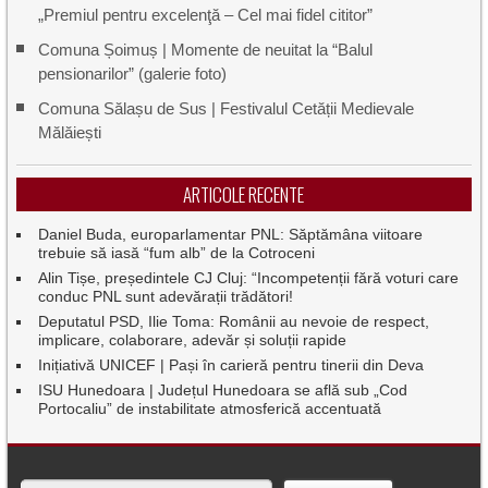
„Premiul pentru excelenţă – Cel mai fidel cititor”
Comuna Șoimuș | Momente de neuitat la “Balul
pensionarilor” (galerie foto)
Comuna Sălașu de Sus | Festivalul Cetății Medievale
Mălăiești
ARTICOLE RECENTE
Daniel Buda, europarlamentar PNL: Săptămâna viitoare
trebuie să iasă “fum alb” de la Cotroceni
Alin Tișe, președintele CJ Cluj: “Incompetenții fără voturi care
conduc PNL sunt adevărații trădători!
Deputatul PSD, Ilie Toma: Românii au nevoie de respect,
implicare, colaborare, adevăr și soluții rapide
Inițiativă UNICEF | Pași în carieră pentru tinerii din Deva
ISU Hunedoara | Județul Hunedoara se află sub „Cod
Portocaliu” de instabilitate atmosferică accentuată