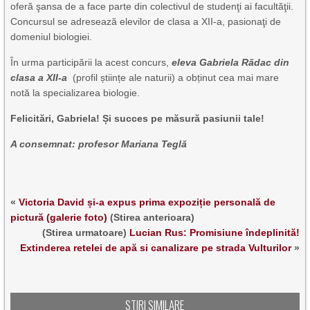
oferă şansa de a face parte din colectivul de studenţi ai facultăţii.
Concursul se adresează elevilor de clasa a XII-a, pasionaţi de
domeniul biologiei.
În urma participării la acest concurs,
eleva Gabriela Rădac din
clasa a XII-a
(profil științe ale naturii) a obținut cea mai mare
notă la specializarea biologie.
Felicitări, Gabriela! Și succes pe măsură pasiunii tale!
A consemnat: profesor Mariana Teglă
«
Victoria David și-a expus prima expoziție personală de
pictură (galerie foto)
(Stirea anterioara)
(Stirea urmatoare)
Lucian Rus: Promisiune îndeplinită!
Extinderea retelei de apă si canalizare pe strada Vulturilor
»
STIRI SIMILARE