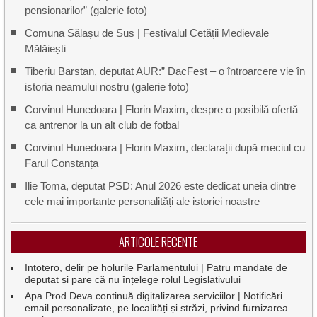
pensionarilor” (galerie foto)
Comuna Sălașu de Sus | Festivalul Cetății Medievale
Mălăiești
Tiberiu Barstan, deputat AUR:” DacFest – o întroarcere vie în
istoria neamului nostru (galerie foto)
Corvinul Hunedoara | Florin Maxim, despre o posibilă ofertă
ca antrenor la un alt club de fotbal
Corvinul Hunedoara | Florin Maxim, declarații după meciul cu
Farul Constanța
Ilie Toma, deputat PSD: Anul 2026 este dedicat uneia dintre
cele mai importante personalități ale istoriei noastre
ARTICOLE RECENTE
Intotero, delir pe holurile Parlamentului | Patru mandate de
deputat și pare că nu înțelege rolul Legislativului
Apa Prod Deva continuă digitalizarea serviciilor | Notificări
email personalizate, pe localități și străzi, privind furnizarea