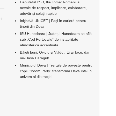
Deputatul PSD, Ilie Toma: Românii au
nevoie de respect, implicare, colaborare,
adevăr și soluții rapide
rin
Inițiativă UNICEF | Pași în carieră pentru
tinerii din Deva
ISU Hunedoara | Județul Hunedoara se află
sub „Cod Portocaliu” de instabilitate
atmosferică accentuată
Băieți buni, Ovidiu și Vlăduț! Ei ar face, dar
nu-i lasă Cărăguț!
Municipiul Deva | Trei zile de poveste pentru
copii: “Boom Party” transformă Deva într-un
univers al distracției