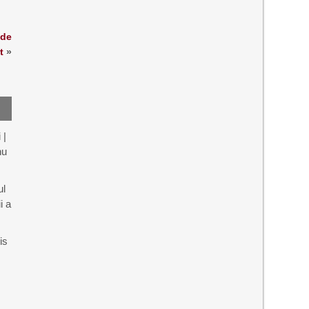
 de
t
»
 |
nu
ul
i a
is