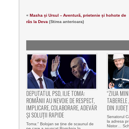
«
Masha și Ursul – Aventură, prietenie și hohote de
râs la Deva
(Stirea anterioara)
DEPUTATUL PSD, ILIE TOMA:
“ZIUA MIN
ROMÂNII AU NEVOIE DE RESPECT,
TABERELE 
IMPLICARE, COLABORARE, ADEVĂR
DIN JUDEȚ
ȘI SOLUȚII RAPIDE
Senatorul Că
la adresa pr
Toma:” Bolojan se ține de scaunul de
Nistor… Schi
pe care a aruncat România în