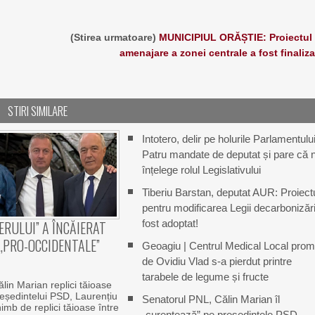
(Stirea urmatoare)
MUNICIPIUL ORĂȘTIE: Proiectul
amenajare a zonei centrale a fost finaliza
STIRI SIMILARE
Intotero, delir pe holurile Parlamentului
Patru mandate de deputat și pare că 
înțelege rolul Legislativului
Tiberiu Barstan, deputat AUR: Proiect
pentru modificarea Legii decarbonizări
fost adoptat!
ERULUI” A ÎNCĂIERAT
„PRO-OCCIDENTALE”
Geoagiu | Centrul Medical Local prom
de Ovidiu Vlad s-a pierdut printre
tarabele de legume și fructe
lin Marian replici tăioase
eședintelui PSD, Laurențiu
Senatorul PNL, Călin Marian îl
mb de replici tăioase între
„curentează” pe președintele PSD