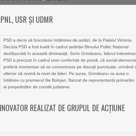
 PNL, USR ȘI UDMR
PSD a decis să boicoteze întâlnirea de astăzi, de la Palatul Victoria.
Decizia PSD a fost luată în cadrul ședinței Biroului Politic Național
desfășurată în această dimineață. Sorin Grindeanu, liderul intereimar
PSD a precizat în cadrul unei conferințe de presă, că social-democraț
preferă momentan să se concentreze pe discuții punctuale, urmând 
ulterior să revină la nivel de lideri. Pe surse, Grindeanu va avea o
întâlnire cu premierul Ilie Bolojan, flancat de reprezentanții primarilor 
ai președinților de consilii județene.
 INOVATOR REALIZAT DE GRUPUL DE ACȚIUNE