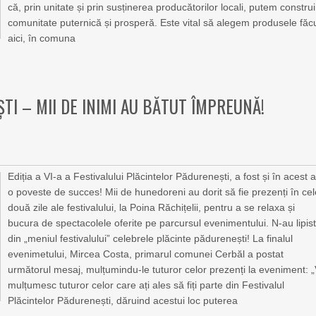
că, prin unitate și prin susținerea producătorilor locali, putem construi
comunitate puternică și prosperă. Este vital să alegem produsele făc
aici, în comuna
I – MII DE INIMI AU BĂTUT ÎMPREUNĂ!
Ediția a VI-a a Festivalului Plăcintelor Pădurenești, a fost și în acest 
o poveste de succes! Mii de hunedoreni au dorit să fie prezenți în ce
două zile ale festivalului, la Poina Răchițelii, pentru a se relaxa și
bucura de spectacolele oferite pe parcursul evenimentului. N-au lipis
din „meniul festivalului” celebrele plăcinte pădurenești! La finalul
evenimetului, Mircea Costa, primarul comunei Cerbăl a postat
următorul mesaj, mulțumindu-le tuturor celor prezenți la eveniment: 
mulțumesc tuturor celor care ați ales să fiți parte din Festivalul
Plăcintelor Pădurenești, dăruind acestui loc puterea