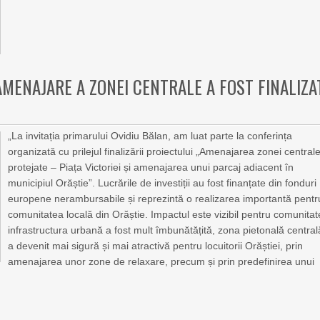
AMENAJARE A ZONEI CENTRALE A FOST FINALIZA
„La invitația primarului Ovidiu Bălan, am luat parte la conferința
organizată cu prilejul finalizării proiectului „Amenajarea zonei central
protejate – Piața Victoriei și amenajarea unui parcaj adiacent în
municipiul Orăștie”. Lucrările de investiții au fost finanțate din fonduri
europene nerambursabile și reprezintă o realizarea importantă pentr
comunitatea locală din Orăștie. Impactul este vizibil pentru comunitat
infrastructura urbană a fost mult îmbunătățită, zona pietonală central
a devenit mai sigură și mai atractivă pentru locuitorii Orăștiei, prin
amenajarea unor zone de relaxare, precum și prin predefinirea unui