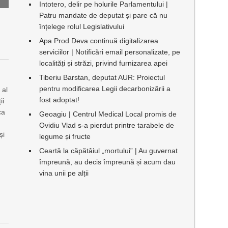
Intotero, delir pe holurile Parlamentului |
Patru mandate de deputat și pare că nu
înțelege rolul Legislativului
Apa Prod Deva continuă digitalizarea
serviciilor | Notificări email personalizate, pe
localități și străzi, privind furnizarea apei
Tiberiu Barstan, deputat AUR: Proiectul
pentru modificarea Legii decarbonizării a
 al
fost adoptat!
ii
ca
Geoagiu | Centrul Medical Local promis de
Ovidiu Vlad s-a pierdut printre tarabele de
și
legume și fructe
Ceartă la căpătâiul „mortului” | Au guvernat
împreună, au decis împreună și acum dau
vina unii pe alții