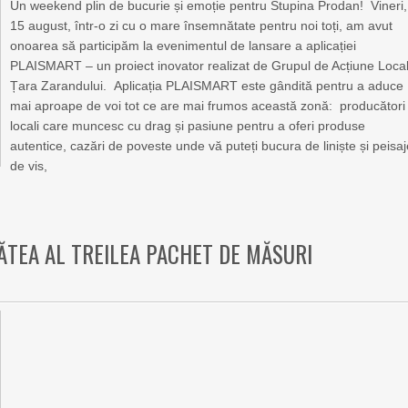
Un weekend plin de bucurie și emoție pentru Stupina Prodan! Vineri,
15 august, într-o zi cu o mare însemnătate pentru noi toți, am avut
onoarea să participăm la evenimentul de lansare a aplicației
PLAISMART – un proiect inovator realizat de Grupul de Acțiune Loca
Țara Zarandului. Aplicația PLAISMART este gândită pentru a aduce
mai aproape de voi tot ce are mai frumos această zonă: producători
locali care muncesc cu drag și pasiune pentru a oferi produse
autentice, cazări de poveste unde vă puteți bucura de liniște și peisa
de vis,
ĂTEA AL TREILEA PACHET DE MĂSURI