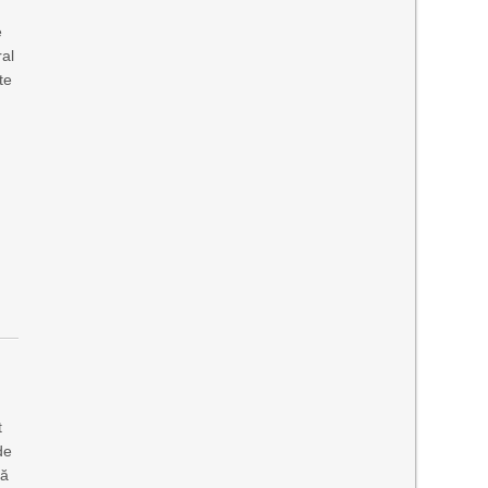
e
ral
te
t
de
tă