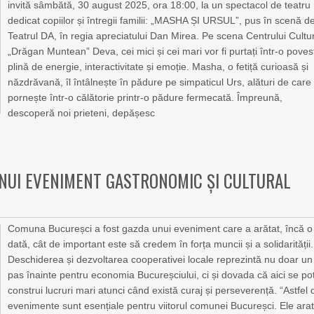
invită sâmbătă, 30 august 2025, ora 18:00, la un spectacol de teatru
dedicat copiilor și întregii familii: „MASHA ȘI URSUL”, pus în scenă d
Teatrul DA, în regia apreciatului Dan Mirea. Pe scena Centrului Cultu
„Drăgan Muntean” Deva, cei mici și cei mari vor fi purtați într-o poves
plină de energie, interactivitate și emoție. Masha, o fetiță curioasă și
năzdrăvană, îl întâlnește în pădure pe simpaticul Urs, alături de care
pornește într-o călătorie printr-o pădure fermecată. Împreună,
descoperă noi prieteni, depășesc
NUI EVENIMENT GASTRONOMIC ȘI CULTURAL
Comuna Bucureșci a fost gazda unui eveniment care a arătat, încă o
dată, cât de important este să credem în forța muncii și a solidarității.
Deschiderea și dezvoltarea cooperativei locale reprezintă nu doar un
pas înainte pentru economia Bucureșciului, ci și dovada că aici se po
construi lucruri mari atunci când există curaj și perseverență. “Astfel 
evenimente sunt esențiale pentru viitorul comunei Bucureșci. Ele ara