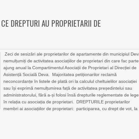
. CE DREPTURI AU PROPRIETARII DE
Zeci de sesizări ale proprietarilor de apartamente din municipiul Dev
nemulțumiți de activitatea asociațiilor de proprietari din care fac parte
ajung anual la Compartimentul Asociații de Proprietari al Direcției de
Asistență Socială Deva. Majoritatea petiționarilor reclamă
neconcordanțe în listele de plată ori la calculul cheltuielilor asociației
sau își exprimă nemulțumirea față de activitatea președintelui sau
administratorului, fără a-și folosi însă drepturile reglementate de lege
în relația cu asociația de proprietari. DREPTURILE proprietarilor
membri ai asociațiilor de proprietari: participarea, cu drept de vot, la