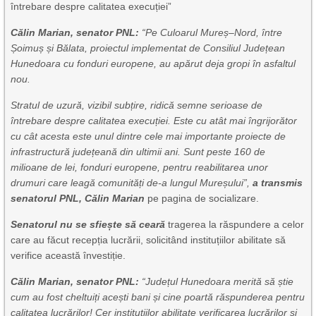
întrebare despre calitatea execuției”
C
ălin Marian, senator PNL
:
“Pe Culoarul Mureș–Nord, între
Șoimuș și Bălata, proiectul implementat de Consiliul Județean
Hunedoara cu fonduri europene, au apărut deja gropi în asfaltul
nou.
Stratul de uzură, vizibil subțire, ridică semne serioase de
întrebare despre calitatea execuției. Este cu atât mai îngrijorător
cu cât acesta este unul dintre cele mai importante proiecte de
infrastructură județeană din ultimii ani. Sunt peste 160 de
milioane de lei, fonduri europene, pentru reabilitarea unor
drumuri care leagă comunități de-a lungul Mureșului”,
a transmis
senatorul PNL, C
ă
lin Marian
pe pagina de socializare.
Senatorul nu se sfiește să ceară
tragerea la răspundere a celor
care au făcut recepția lucrării, solicitând instituțiilor abilitate să
verifice această învestiție.
Călin Marian, senator PNL:
“Județul Hunedoara merită să știe
cum au fost cheltuiți acești bani și cine poartă răspunderea pentru
calitatea lucrărilor!
Cer instituțiilor abilitate verificarea lucrărilor și