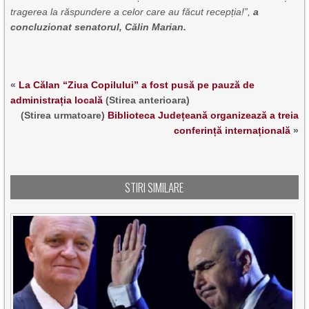
tragerea la răspundere a celor care au făcut recepția!”,
a
concluzionat senatorul, C
ă
lin Marian.
«
La Călan “Ziua Copilului” a fost pusă pe pauză de
administrația locală
(Stirea anterioara)
(Stirea urmatoare)
Biblioteca Județeană organizează a treia
conferință internațională
»
STIRI SIMILARE