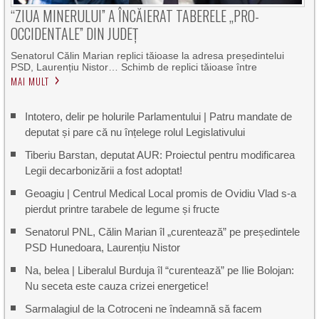
“ZIUA MINERULUI” A ÎNCĂIERAT TABERELE „PRO-
OCCIDENTALE” DIN JUDEȚ
Senatorul Călin Marian replici tăioase la adresa președintelui
PSD, Laurențiu Nistor… Schimb de replici tăioase între
MAI MULT
Intotero, delir pe holurile Parlamentului | Patru mandate de
deputat și pare că nu înțelege rolul Legislativului
Tiberiu Barstan, deputat AUR: Proiectul pentru modificarea
Legii decarbonizării a fost adoptat!
Geoagiu | Centrul Medical Local promis de Ovidiu Vlad s-a
pierdut printre tarabele de legume și fructe
Senatorul PNL, Călin Marian îl „curentează” pe președintele
PSD Hunedoara, Laurențiu Nistor
Na, belea | Liberalul Burduja îl “curentează” pe Ilie Bolojan:
Nu seceta este cauza crizei energetice!
Sarmalagiul de la Cotroceni ne îndeamnă să facem