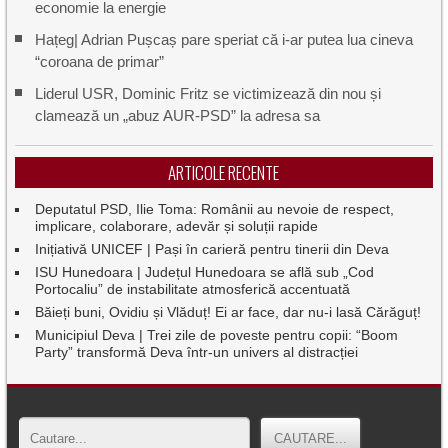
economie la energie
Hațeg| Adrian Pușcaș pare speriat că i-ar putea lua cineva
“coroana de primar”
Liderul USR, Dominic Fritz se victimizează din nou și
clamează un „abuz AUR-PSD” la adresa sa
ARTICOLE RECENTE
Deputatul PSD, Ilie Toma: Românii au nevoie de respect,
implicare, colaborare, adevăr și soluții rapide
Inițiativă UNICEF | Pași în carieră pentru tinerii din Deva
ISU Hunedoara | Județul Hunedoara se află sub „Cod
Portocaliu” de instabilitate atmosferică accentuată
Băieți buni, Ovidiu și Vlăduț! Ei ar face, dar nu-i lasă Cărăguț!
Municipiul Deva | Trei zile de poveste pentru copii: “Boom
Party” transformă Deva într-un univers al distracției