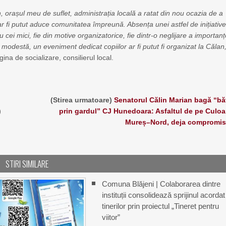
, orașul meu de suflet, administrația locală a ratat din nou ocazia de a
r fi putut aduce comunitatea împreună. Absența unei astfel de inițiativ
u cei mici, fie din motive organizatorice, fie dintr
‑
o neglijare a importanț
i modestă, un eveniment dedicat copiilor ar fi putut fi organizat la Călan
a de socializare, consilierul local.
(Stirea urmatoare)
Senatorul Călin Marian bagă “bă
)
prin gardul” CJ Hunedoara: Asfaltul de pe Culoa
Mureș–Nord, deja compromis
STIRI SIMILARE
Comuna Blăjeni | Colaborarea dintre
instituții consolidează sprijinul acordat
tinerilor prin proiectul „Tineret pentru
viitor”