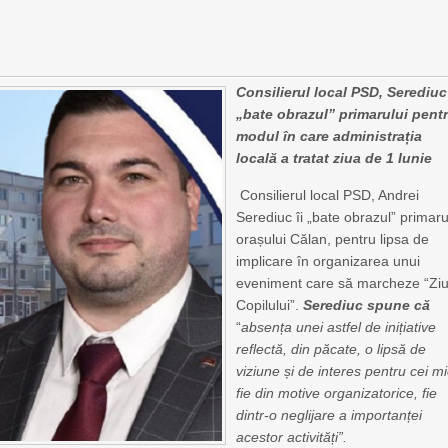
Consilierul local PSD, Serediuc 
„bate obrazul” primarului pent
modul în care administrația
locală a tratat ziua de 1 Iunie
Consilierul local PSD, Andrei
Serediuc îi „bate obrazul” primaru
orașului Călan, pentru lipsa de
implicare în organizarea unui
eveniment care să marcheze “Zi
Copilului”.
Serediuc spune c
ă
“
absența unei astfel de inițiative
reflectă, din păcate, o lipsă de
viziune și de interes pentru cei mi
fie din motive organizatorice, fie
dintr
‑
o neglijare a importanței
acestor activități”.