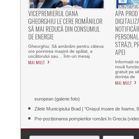
VICEPREMIERUL OANA
APA PROD
GHEORGHIU LE CERE ROMÂNILOR
DIGITALIZ
SĂ MAI REDUCĂ DIN CONSUMUL
NOTIFICĂR
DE ENERGIE
PERSONALI
STRĂZI, P
Gheorghiu: Să amânăm pentru câteva
APEI
ore porinirea mașinii de spălat, a
uscătorului sau… Într-un mesaj
MAI MULT
Informații r
nouă funcțio
gratuit pe s
dorința de
MAI MULT
european (galerie foto)
Zilele Municipiului Brad | “Orașul moare de foame, fă
Pre-poziționarea pompierilor români în Grecia (vide