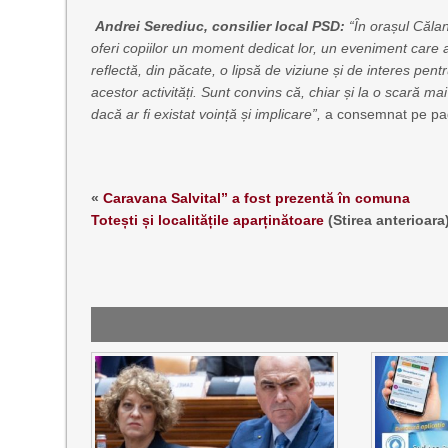
Andrei Serediuc, consilier local PSD:
“
Î
n orașul Călan
oferi copiilor un moment dedicat lor, un eveniment care a
reflectă, din păcate, o lipsă de viziune și de interes pentr
acestor activități. Sunt convins că, chiar și la o scară ma
dacă ar fi existat voință și implicare”,
a consemnat pe pagin
«
Caravana Salvital” a fost prezentă în comuna
Totești și localitățile aparținătoare
(Stirea anterioara