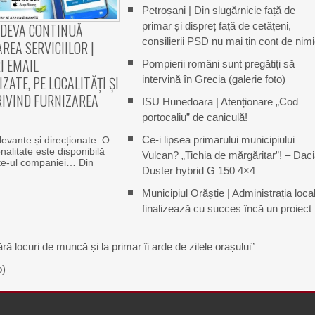
Petroșani | Din slugărnicie față de
primar și dispreț față de cetățeni,
 DEVA CONTINUĂ
consilierii PSD nu mai țin cont de nim
AREA SERVICIILOR |
I EMAIL
Pompierii români sunt pregătiți să
ZATE, PE LOCALITĂȚI ȘI
intervină în Grecia (galerie foto)
RIVIND FURNIZAREA
ISU Hunedoara | Atenționare „Cod
portocaliu” de caniculă!
Ce-i lipsea primarului municipiului
elevante și direcționate: O
nalitate este disponibilă
Vulcan? „Tichia de mărgăritar”! – Dac
ite-ul companiei… Din
Duster hybrid G 150 4×4
Municipiul Orăștie | Administrația loca
finalizează cu succes încă un proiect
ră locuri de muncă și la primar îi arde de zilele orașului”
o)