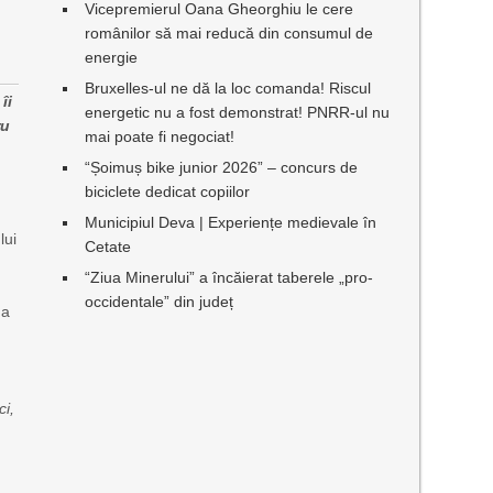
Vicepremierul Oana Gheorghiu le cere
românilor să mai reducă din consumul de
energie
Bruxelles-ul ne dă la loc comanda! Riscul
îi
energetic nu a fost demonstrat! PNRR-ul nu
ru
mai poate fi negociat!
“Șoimuș bike junior 2026” – concurs de
biciclete dedicat copiilor
Municipiul Deva | Experiențe medievale în
lui
Cetate
“Ziua Minerului” a încăierat taberele „pro-
occidentale” din județ
ua
ci,