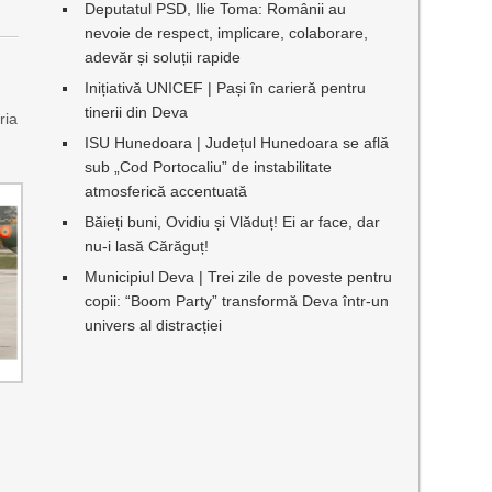
Deputatul PSD, Ilie Toma: Românii au
nevoie de respect, implicare, colaborare,
adevăr și soluții rapide
Inițiativă UNICEF | Pași în carieră pentru
tinerii din Deva
ria
ISU Hunedoara | Județul Hunedoara se află
sub „Cod Portocaliu” de instabilitate
atmosferică accentuată
Băieți buni, Ovidiu și Vlăduț! Ei ar face, dar
nu-i lasă Cărăguț!
Municipiul Deva | Trei zile de poveste pentru
copii: “Boom Party” transformă Deva într-un
univers al distracției