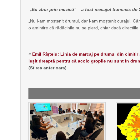
„Eu zbor prin muzică” – a fost mesajul transmis de
„Nu i-am moștenit drumul, dar i-am moștenit curajul. Câ
o amintire că rădăcinile nu se pierd, chiar dacă direcțiil
«
Emil Rîșteiu: Linia de marcaj pe drumul din cimitir 
ieșit dreaptă pentru că acolo gropile nu sunt în dru
(Stirea anterioara)