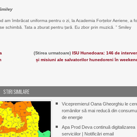
 Smiley
nd am îmbrăcat uniforma pentru o zi, la Academia Forțelor Aeriene, a fo
e se schimbă. Tata a zburat pentru țară. Eu zbor prin muzică. ” Smiley
a
(Stirea urmatoare)
ISU Hunedoara: 146 de interven
m
și misiuni ale salvatorilor hunedoreni în weeken
STIRI SIMILARE
Vicepremierul Oana Gheorghiu le cer
românilor să mai reducă din consumu
de energie
Apa Prod Deva continuă digitalizarea
serviciilor | Notificări email