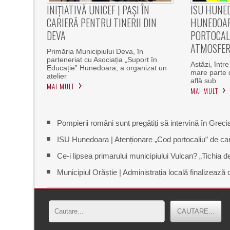
INIȚIATIVĂ UNICEF | PAȘI ÎN
ISU HUNED
CARIERĂ PENTRU TINERII DIN
HUNEDOAR
DEVA
PORTOCALI
ATMOSFER
Primăria Municipiului Deva, în
parteneriat cu Asociația „Suport în
Astăzi, într
Educație” Hunedoara, a organizat un
mare parte 
atelier
află sub
MAI MULT
MAI MULT
Pompierii români sunt pregătiți să intervină în Grecia
ISU Hunedoara | Atenționare „Cod portocaliu” de can
Ce-i lipsea primarului municipiului Vulcan? „Tichia 
Municipiul Orăștie | Administrația locală finalizează