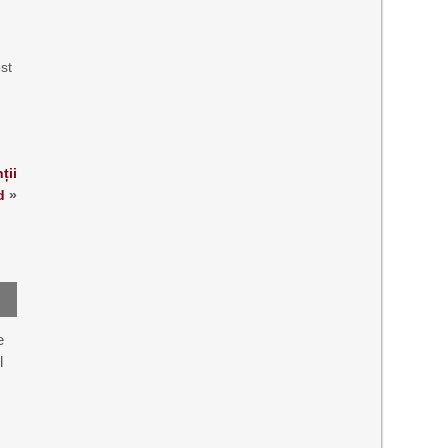
st
ții
d
»
e
l