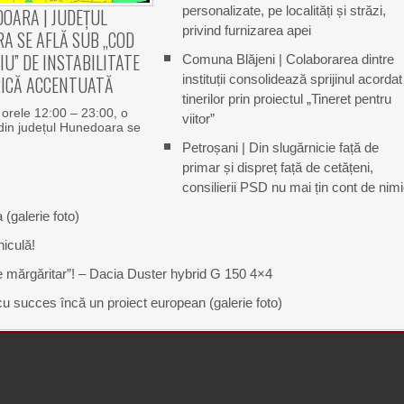
personalizate, pe localități și străzi,
OARA | JUDEȚUL
privind furnizarea apei
A SE AFLĂ SUB „COD
U” DE INSTABILITATE
Comuna Blăjeni | Colaborarea dintre
ICĂ ACCENTUATĂ
instituții consolidează sprijinul acordat
tinerilor prin proiectul „Tineret pentru
e orele 12:00 – 23:00, o
viitor”
din județul Hunedoara se
Petroșani | Din slugărnicie față de
primar și dispreț față de cetățeni,
consilierii PSD nu mai țin cont de nim
 (galerie foto)
iculă!
de mărgăritar”! – Dacia Duster hybrid G 150 4×4
 cu succes încă un proiect european (galerie foto)