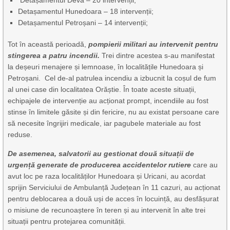
Detașamentul Deva – 20 intervenții;
Detașamentul Hunedoara – 18 intervenții;
Detașamentul Petroșani – 14 intervenții;
Tot în această perioadă,
pompierii militari au intervenit pentru
stingerea a patru incendii.
Trei dintre acestea s-au manifestat
la deșeuri menajere și lemnoase, în localitățile Hunedoara și
Petroșani. Cel de-al patrulea incendiu a izbucnit la coșul de fum
al unei case din localitatea Orăștie. În toate aceste situații,
echipajele de intervenție au acționat prompt, incendiile au fost
stinse în limitele găsite și din fericire, nu au existat persoane care
să necesite îngrijiri medicale, iar pagubele materiale au fost
reduse.
De asemenea, salvatorii au gestionat două situații de
urgență generate de producerea accidentelor rutiere
care au
avut loc pe raza localităților Hunedoara și Uricani, au acordat
sprijin Serviciului de Ambulanță Județean în 11 cazuri, au acționat
pentru deblocarea a două uși de acces în locuință, au desfășurat
o misiune de recunoaștere în teren și au intervenit în alte trei
situații pentru protejarea comunității.