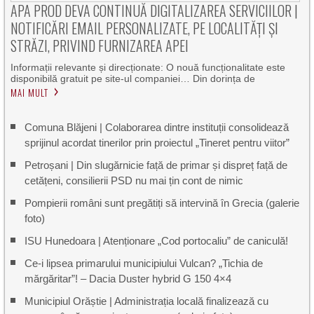
APA PROD DEVA CONTINUĂ DIGITALIZAREA SERVICIILOR |
NOTIFICĂRI EMAIL PERSONALIZATE, PE LOCALITĂȚI ȘI
STRĂZI, PRIVIND FURNIZAREA APEI
Informații relevante și direcționate: O nouă funcționalitate este
disponibilă gratuit pe site-ul companiei… Din dorința de
MAI MULT
Comuna Blăjeni | Colaborarea dintre instituții consolidează
sprijinul acordat tinerilor prin proiectul „Tineret pentru viitor”
Petroșani | Din slugărnicie față de primar și dispreț față de
cetățeni, consilierii PSD nu mai țin cont de nimic
Pompierii români sunt pregătiți să intervină în Grecia (galerie
foto)
ISU Hunedoara | Atenționare „Cod portocaliu” de caniculă!
Ce-i lipsea primarului municipiului Vulcan? „Tichia de
mărgăritar”! – Dacia Duster hybrid G 150 4×4
Municipiul Orăștie | Administrația locală finalizează cu