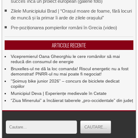
succes încă un proiect european (galerie foto)
Zilele Municipiului Brad | “Orașul moare de foame, fără locuri
de muncă și la primar îi arde de zilele orașului”
Pre-poziționarea pompierilor români în Grecia (video)
ARTICOLE RECENTE
Vicepremierul Oana Gheorghiu le cere românilor să mai
reducă din consumul de energie
Bruxelles-ul ne dă la loc comanda! Riscul energetic nu a fost
demonstrat! PNRR-ul nu mai poate fi negociat!
“Șoimuș bike junior 2026” – concurs de biciclete dedicat
copiilor
Municipiul Deva | Experiențe medievale în Cetate
“Ziua Minerului” a încăierat taberele „pro-occidentale” din județ