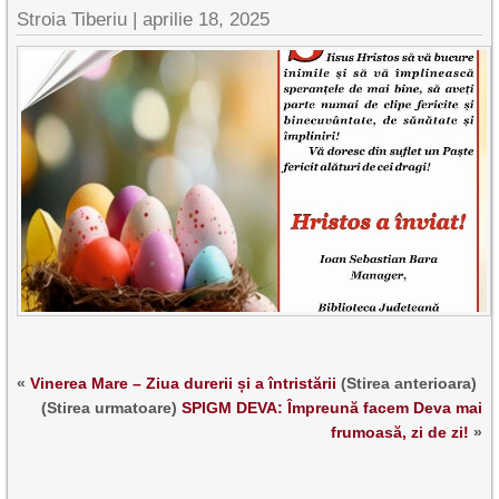
Stroia Tiberiu
|
aprilie 18, 2025
«
Vinerea Mare – Ziua durerii și a întristării
(Stirea anterioara)
(Stirea urmatoare)
SPIGM DEVA: Împreună facem Deva mai
frumoasă, zi de zi!
»