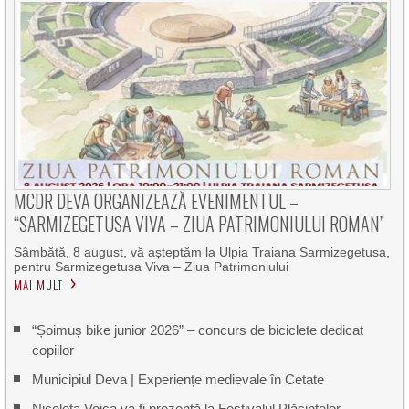
MCDR DEVA ORGANIZEAZĂ EVENIMENTUL –
“SARMIZEGETUSA VIVA – ZIUA PATRIMONIULUI ROMAN”
Sâmbătă, 8 august, vă așteptăm la Ulpia Traiana Sarmizegetusa,
pentru Sarmizegetusa Viva – Ziua Patrimoniului
MAI MULT
“Șoimuș bike junior 2026” – concurs de biciclete dedicat
copiilor
Municipiul Deva | Experiențe medievale în Cetate
Nicoleta Voica va fi prezentă la Festivalul Plăcintelor