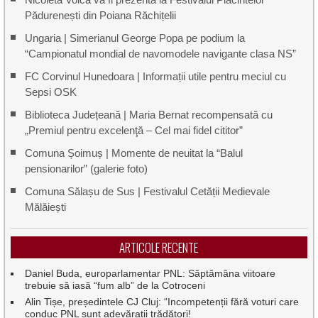
Pădurenești din Poiana Răchițelii
Ungaria | Simerianul George Popa pe podium la
“Campionatul mondial de navomodele navigante clasa NS”
FC Corvinul Hunedoara | Informații utile pentru meciul cu
Sepsi OSK
Biblioteca Județeană | Maria Bernat recompensată cu
„Premiul pentru excelenţă – Cel mai fidel cititor”
Comuna Șoimuș | Momente de neuitat la “Balul
pensionarilor” (galerie foto)
Comuna Sălașu de Sus | Festivalul Cetății Medievale
Mălăiești
ARTICOLE RECENTE
Daniel Buda, europarlamentar PNL: Săptămâna viitoare
trebuie să iasă “fum alb” de la Cotroceni
Alin Tișe, președintele CJ Cluj: “Incompetenții fără voturi care
conduc PNL sunt adevărații trădători!