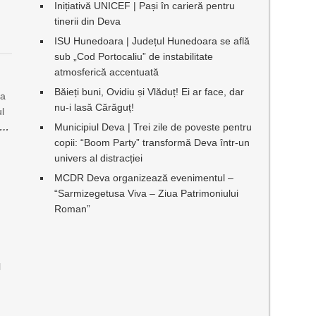
Inițiativă UNICEF | Pași în carieră pentru
tinerii din Deva
ISU Hunedoara | Județul Hunedoara se află
sub „Cod Portocaliu” de instabilitate
atmosferică accentuată
Băieți buni, Ovidiu și Vlăduț! Ei ar face, dar
 a
nu-i lasă Cărăguț!
l
e…
Municipiul Deva | Trei zile de poveste pentru
copii: “Boom Party” transformă Deva într-un
univers al distracției
MCDR Deva organizează evenimentul –
“Sarmizegetusa Viva – Ziua Patrimoniului
Roman”
l