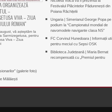
Nicoleta Voica va fi prezentă la
A ORGANIZEAZĂ
Festivalul Plăcintelor Pădurenești din
TUL –
Poiana Răchițelii
ETUSA VIVA – ZIUA
Ungaria | Simerianul George Popa pe
IULUI ROMAN”
podium la “Campionatul mondial de
navomodele navigante clasa NS”
august, vă așteptăm la
na Sarmizegetusa, pentru
FC Corvinul Hunedoara | Informații uti
sa Viva – Ziua
i
pentru meciul cu Sepsi OSK
Biblioteca Județeană | Maria Bernat
recompensată cu „Premiul pentru
narilor” (galerie foto)
e Mălăiești