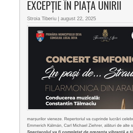
EXCEPȚIE ÎN PIAȚA UNIRII
Stroia Tiberiu
|
august 22, 2025
marșurilor vieneze. Repertoriul va cuprinde lucrări cele
Emmerich Kálmán, Carl Michael Ziehrer, alături de alte 
Spectacolul va fi completat de prezența vibrantă a 