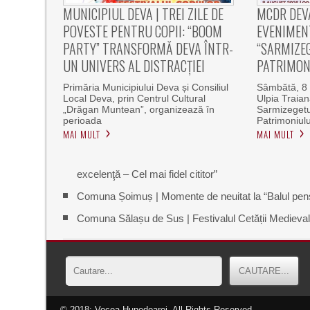
MUNICIPIUL DEVA | TREI ZILE DE
MCDR DEV
POVESTE PENTRU COPII: “BOOM
EVENIMEN
PARTY” TRANSFORMĂ DEVA ÎNTR-
“SARMIZEG
UN UNIVERS AL DISTRACȚIEI
PATRIMON
Primăria Municipiului Deva și Consiliul
Sâmbătă, 8 
Local Deva, prin Centrul Cultural
Ulpia Traia
„Drăgan Muntean”, organizează în
Sarmizegetu
perioada
Patrimoniulu
MAI MULT
MAI MULT
excelenţă – Cel mai fidel cititor”
Comuna Șoimuș | Momente de neuitat la “Balul pensio
Comuna Sălașu de Sus | Festivalul Cetății Medieval
© 2018: Vocea Hunedoarei, All Rights Reserved