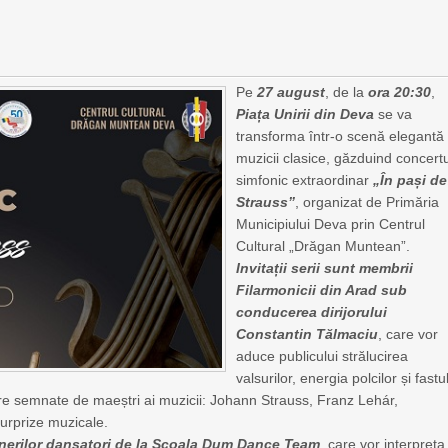
Pe
27 august
, de la
ora 20:30
,
Piața Unirii din Deva
se va
transforma într-o scenă elegantă
muzicii clasice, găzduind concertu
simfonic extraordinar
„În pași d
Strauss”
, organizat de Primăria
Municipiului Deva prin Centrul
Cultural „Drăgan Muntean”.
Invitații serii sunt membrii
Filarmonicii din Arad sub
conducerea dirijorului
Constantin Tălmaciu
, care vor
aduce publicului strălucirea
valsurilor, energia polcilor și fastu
bre semnate de maeștri ai muzicii: Johann Strauss, Franz Lehár,
surprize muzicale.
tinerilor dansatori de la Școala Dum Dance Team
, care vor interpreta