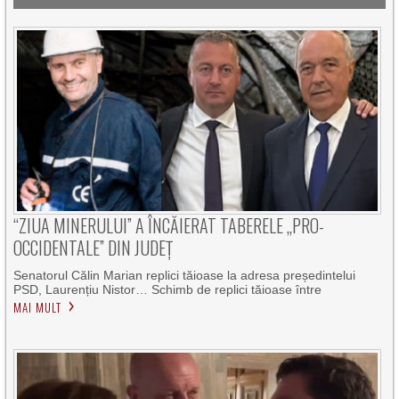
“ZIUA MINERULUI” A ÎNCĂIERAT TABERELE „PRO-
OCCIDENTALE” DIN JUDEȚ
Senatorul Călin Marian replici tăioase la adresa președintelui
PSD, Laurențiu Nistor… Schimb de replici tăioase între
MAI MULT