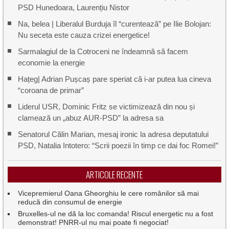
PSD Hunedoara, Laurențiu Nistor
Na, belea | Liberalul Burduja îl “curentează” pe Ilie Bolojan:
Nu seceta este cauza crizei energetice!
Sarmalagiul de la Cotroceni ne îndeamnă să facem
economie la energie
Hațeg| Adrian Pușcaș pare speriat că i-ar putea lua cineva
“coroana de primar”
Liderul USR, Dominic Fritz se victimizează din nou și
clamează un „abuz AUR-PSD” la adresa sa
Senatorul Călin Marian, mesaj ironic la adresa deputatului
PSD, Natalia Intotero: “Scrii poezii în timp ce dai foc Romei!”
ARTICOLE RECENTE
Vicepremierul Oana Gheorghiu le cere românilor să mai
reducă din consumul de energie
Bruxelles-ul ne dă la loc comanda! Riscul energetic nu a fost
demonstrat! PNRR-ul nu mai poate fi negociat!