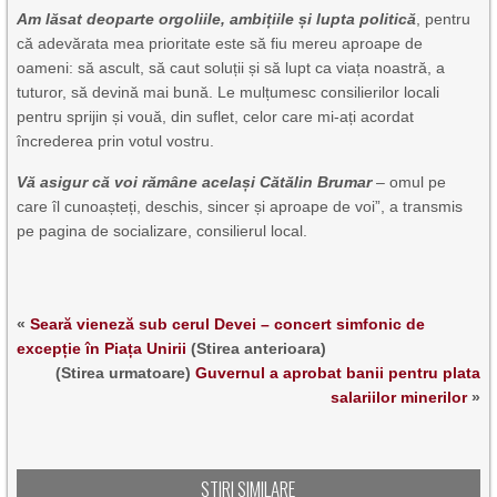
Am lăsat deoparte orgoliile, ambițiile și lupta politică
, pentru
că adevărata mea prioritate este să fiu mereu aproape de
oameni: să ascult, să caut soluții și să lupt ca viața noastră, a
tuturor, să devină mai bună. Le mulțumesc consilierilor locali
pentru sprijin și vouă, din suflet, celor care mi-ați acordat
încrederea prin votul vostru.
Vă asigur că voi rămâne același Cătălin Brumar
– omul pe
care îl cunoașteți, deschis, sincer și aproape de voi”, a transmis
pe pagina de socializare, consilierul local.
«
Seară vieneză sub cerul Devei – concert simfonic de
excepție în Piața Unirii
(Stirea anterioara)
(Stirea urmatoare)
Guvernul a aprobat banii pentru plata
salariilor minerilor
»
STIRI SIMILARE