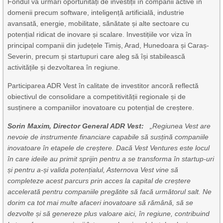
Fondul va urmări oportunități de investiții în companii active în
domenii precum software, inteligență artificială, industrie
avansată, energie, mobilitate, sănătate și alte sectoare cu
potențial ridicat de inovare și scalare. Investițiile vor viza în
principal companii din județele Timiș, Arad, Hunedoara și Caraș-
Severin, precum și startupuri care aleg să își stabilească
activitățile și dezvoltarea în regiune.
Participarea ADR Vest în calitate de investitor ancoră reflectă
obiectivul de consolidare a competitivității regionale și de
susținere a companiilor inovatoare cu potențial de creștere.
Sorin Maxim, Director General ADR Vest:
„Regiunea Vest are
nevoie de instrumente financiare capabile să susțină companiile
inovatoare în etapele de creștere. Dacă Vest Ventures este locul
în care ideile au primit sprijin pentru a se transforma în startup-uri
și pentru a-și valida potențialul, Asternova Vest vine să
completeze acest parcurs prin acces la capital de creștere
accelerată pentru companiile pregătite să facă următorul salt. Ne
dorim ca tot mai multe afaceri inovatoare să rămână, să se
dezvolte și să genereze plus valoare aici, în regiune, contribuind