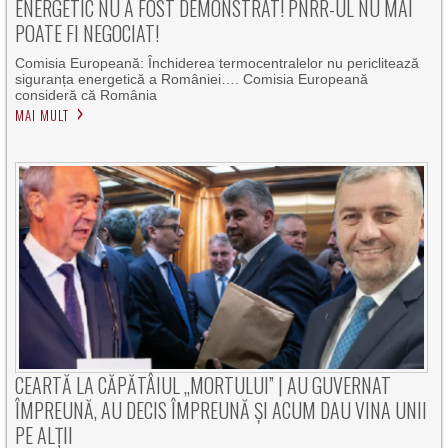
ENERGETIC NU A FOST DEMONSTRAT! PNRR-UL NU MAI
POATE FI NEGOCIAT!
Comisia Europeană: Închiderea termocentralelor nu periclitează
siguranța energetică a României…. Comisia Europeană
consideră că România
MAI MULT
CEARTĂ LA CĂPĂTÂIUL „MORTULUI” | AU GUVERNAT
ÎMPREUNĂ, AU DECIS ÎMPREUNĂ ȘI ACUM DAU VINA UNII
PE ALȚII