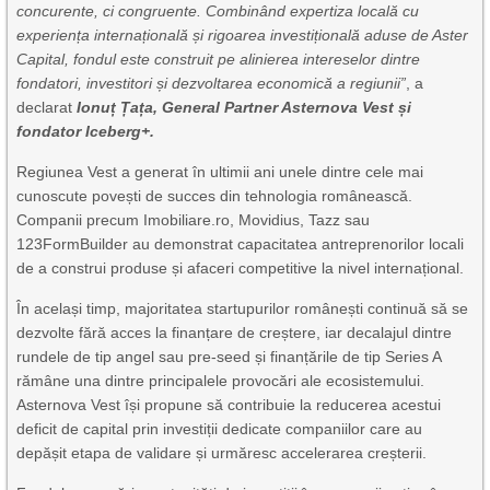
concurente, ci congruente. Combinând expertiza locală cu
experiența internațională și rigoarea investițională aduse de Aster
Capital, fondul este construit pe alinierea intereselor dintre
fondatori, investitori și dezvoltarea economică a regiunii”
, a
declarat
Ionuț Țața, General Partner Asternova Vest și
fondator Iceberg+.
Regiunea Vest a generat în ultimii ani unele dintre cele mai
cunoscute povești de succes din tehnologia românească.
Companii precum Imobiliare.ro, Movidius, Tazz sau
123FormBuilder au demonstrat capacitatea antreprenorilor locali
de a construi produse și afaceri competitive la nivel internațional.
În același timp, majoritatea startupurilor românești continuă să se
dezvolte fără acces la finanțare de creștere, iar decalajul dintre
rundele de tip angel sau pre-seed și finanțările de tip Series A
rămâne una dintre principalele provocări ale ecosistemului.
Asternova Vest își propune să contribuie la reducerea acestui
deficit de capital prin investiții dedicate companiilor care au
depășit etapa de validare și urmăresc accelerarea creșterii.