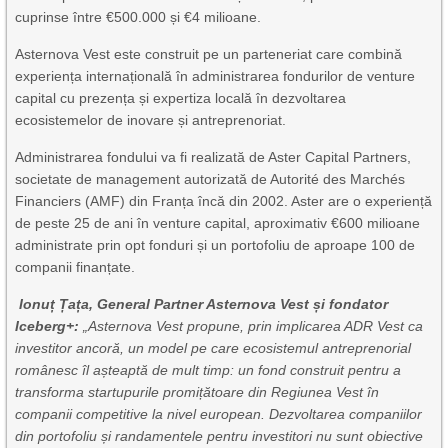
cuprinse între €500.000 și €4 milioane.
Asternova Vest este construit pe un parteneriat care combină
experiența internațională în administrarea fondurilor de venture
capital cu prezența și expertiza locală în dezvoltarea
ecosistemelor de inovare și antreprenoriat.
Administrarea fondului va fi realizată de Aster Capital Partners,
societate de management autorizată de Autorité des Marchés
Financiers (AMF) din Franța încă din 2002. Aster are o experiență
de peste 25 de ani în venture capital, aproximativ €600 milioane
administrate prin opt fonduri și un portofoliu de aproape 100 de
companii finanțate.
Ionuț Țața, General Partner Asternova Vest și fondator
Iceberg+:
„Asternova Vest propune, prin implicarea ADR Vest ca
investitor ancoră, un model pe care ecosistemul antreprenorial
românesc îl așteaptă de mult timp: un fond construit pentru a
transforma startupurile promițătoare din Regiunea Vest în
companii competitive la nivel european. Dezvoltarea companiilor
din portofoliu și randamentele pentru investitori nu sunt obiective