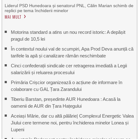
Liderul PSD Hunedoara și senatorul PNL, Călin Marian schimb de
replici pe tema închiderii minelor
MAI MULT
Motorina standard a atins un nou record istoric: A depășit
pragul de 10,5 lei
În contextul noului val de scumpiri, Apa Prod Deva anunță că
tarifele la apă și canalizare rămân neschimbate
Cinci confederații sindicale cer retragerea imediată a Legii
salarizării și reluarea procesului
Primăria Crișcior organizează o acțiune de informare în
colaborare cu GAL Țara Zarandului
Tiberiu Barstan, președinte AUR Hunedoara : Acasă la
oamenii de AUR din Țara Hațegului
Aceiași Mărie, dar cu altă pălărie| Complexul Energetic Valea
Jiului cere termene noi, pentru închiderea minelor Lonea și
Lupeni