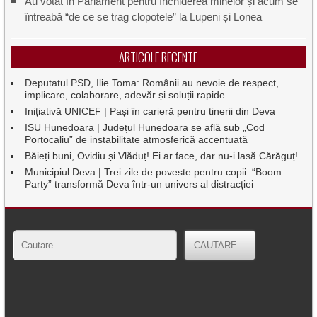
Au votat în Parlament pentru închiderea minelor și acum se
întreabă “de ce se trag clopotele” la Lupeni și Lonea
ARTICOLE RECENTE
Deputatul PSD, Ilie Toma: Românii au nevoie de respect,
implicare, colaborare, adevăr și soluții rapide
Inițiativă UNICEF | Pași în carieră pentru tinerii din Deva
ISU Hunedoara | Județul Hunedoara se află sub „Cod
Portocaliu” de instabilitate atmosferică accentuată
Băieți buni, Ovidiu și Vlăduț! Ei ar face, dar nu-i lasă Cărăguț!
Municipiul Deva | Trei zile de poveste pentru copii: “Boom
Party” transformă Deva într-un univers al distracției