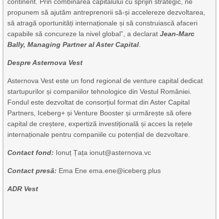
continent. Prin combinarea capitalului cu sprijin strategic, ne
propunem să ajutăm antreprenorii să-și accelereze dezvoltarea,
să atragă oportunități internaționale și să construiască afaceri
capabile să concureze la nivel global”, a declarat
Jean-Marc
Bally, Managing Partner al Aster Capital
.
Despre Asternova Vest
Asternova Vest este un fond regional de venture capital dedicat
startupurilor și companiilor tehnologice din Vestul României.
Fondul este dezvoltat de consorțiul format din Aster Capital
Partners, Iceberg+ și Venture Booster și urmărește să ofere
capital de creștere, expertiză investițională și acces la rețele
internaționale pentru companiile cu potențial de dezvoltare.
Contact fond:
Ionuț Țața ionut@asternova.vc
Contact presă:
Ema Ene ema.ene@iceberg.plus
ADR Vest