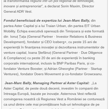
la transformarea regiunii într-un pol regional de tehnologie,
inovare și antreprenoriat”
, a declarat Sorin Maxim, Director
General ADR Vest.
Fondul beneficiază de expertiza lui Jean-Marc Bally,
din
partea Aster Capital și a lui Traian Urban, din partea EIT Urban
Mobility. Echipa executivă operează din Timișoara și este formată
din Ionuț Țața (General Partner · Investor Relations & Business
Development), fondator și CEO Iceberg+, cu peste 15 ani de
experiență în finanțarea inovației și dezvoltarea instrumentelor de
venture capital, Ioana Ștefănuț (General Partner · Due Diligence
& Compliance) cu peste 20 de ani de experiență în banking
corporativ internațional, inclusiv la BNP Paribas Paris, și co-
fondator Venture Booster; și Adrian Gheorghe (Partner · Startup
Ventures), fondator Doers Movement și co-fondator Growceanu.
Jean-Marc Bally, Managing Partner al Aster Capital:
„La
Aster Capital, de peste două decenii, investim în companii din
întreaga Europă, bazate pe inovație. Asternova Vest reflectă
convingerea noastră că Regiunea Vest a României se conturează
ca unul dintre cele mai promițătoare hub-uri tehnologice de pe