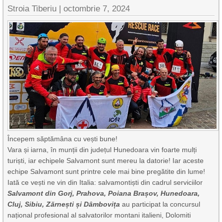
Stroia Tiberiu
|
octombrie 7, 2024
Începem săptămâna cu vești bune!
Vara și iarna, în munții din județul Hunedoara vin foarte mulți
turiști, iar echipele Salvamont sunt mereu la datorie! Iar aceste
echipe Salvamont sunt printre cele mai bine pregătite din lume!
Iată ce vești ne vin din Italia: salvamontiști din cadrul serviciilor
Salvamont din Gorj, Prahova, Poiana Brașov, Hunedoara,
Cluj, Sibiu, Zărnești și Dâmbovița
au participat la concursul
național profesional al salvatorilor montani italieni, Dolomiti