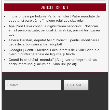
ARTICOLE RECENTE
Intotero, delir pe holurile Parlamentului | Patru mandate de
deputat și pare că nu înțelege rolul Legislativului
Apa Prod Deva continuă digitalizarea serviciilor | Notificări
email personalizate, pe localități și străzi, privind furnizarea
apei
Tiberiu Barstan, deputat AUR: Proiectul pentru modificarea
Legii decarbonizării a fost adoptat!
Geoagiu | Centrul Medical Local promis de Ovidiu Vlad s-a
pierdut printre tarabele de legume și fructe
Ceartă la căpătâiul „mortului” | Au guvernat împreună, au
decis împreună și acum dau vina unii pe alții