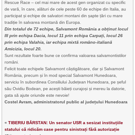
Rescue Race – cel mai mare de acest gen organizat cu specific
de vară, în care, alături de cele peste 60 de echipe din Italia, au
participat și echipe de salvatori montani din șapte țări cu mare
tradiție în salvarea montană din Europa.
Din totalul de 72 echipe, Salvamont România a obținut locul
III prin echipa Dacia, locul 11 prin echipa Carpați, locul 26
prin echipa Valahia, iar echipa mixtă româno-italiană
Amicizia, locul 20.
Sunt rezultate foarte bune ce confirma valoarea salvamontistilor
români.
Felicit toate echipele Salvamont câștigătoare, dar și Salvamont
România, precum și în mod special Salvamont Hunedoara,
serviciu în subordinea Consiliului Județean Hunedoara, pe șeful
său Ovidiu Bodean, pe acești băieți curajoși și mereu la datorie,
gata să ajute oriunde este nevoie!
Costel Avram, administratorul public al județului Hunedoara
«
TIBERIU BÂRSTAN: Un senator USR a sesizat instituțiile
statului că ridicăm case pentru sinistrați fără autorizație