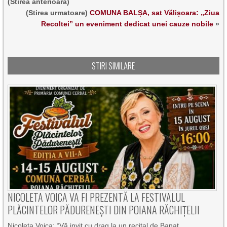
(Stirea anterioara)
(Stirea urmatoare)
COMUNA BALȘA, sat Vălișoara: „Ziua
Recoltei” un eveniment dedicat unei cauze nobile
»
STIRI SIMILARE
NICOLETA VOICA VA FI PREZENTĂ LA FESTIVALUL
PLĂCINTELOR PĂDURENEȘTI DIN POIANA RĂCHIȚELII
Nicoleta Voica: “Vă invit cu drag la un recital de Banat