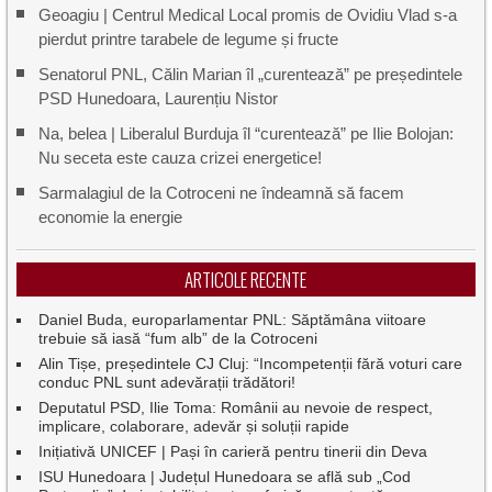
Geoagiu | Centrul Medical Local promis de Ovidiu Vlad s-a
pierdut printre tarabele de legume și fructe
Senatorul PNL, Călin Marian îl „curentează” pe președintele
PSD Hunedoara, Laurențiu Nistor
Na, belea | Liberalul Burduja îl “curentează” pe Ilie Bolojan:
Nu seceta este cauza crizei energetice!
Sarmalagiul de la Cotroceni ne îndeamnă să facem
economie la energie
ARTICOLE RECENTE
Daniel Buda, europarlamentar PNL: Săptămâna viitoare
trebuie să iasă “fum alb” de la Cotroceni
Alin Tișe, președintele CJ Cluj: “Incompetenții fără voturi care
conduc PNL sunt adevărații trădători!
Deputatul PSD, Ilie Toma: Românii au nevoie de respect,
implicare, colaborare, adevăr și soluții rapide
Inițiativă UNICEF | Pași în carieră pentru tinerii din Deva
ISU Hunedoara | Județul Hunedoara se află sub „Cod