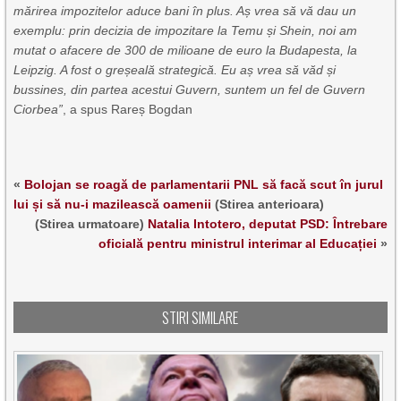
mărirea impozitelor aduce bani în plus. Aș vrea să vă dau un
exemplu: prin decizia de impozitare la Temu și Shein, noi am
mutat o afacere de 300 de milioane de euro la Budapesta, la
Leipzig. A fost o greșeală strategică. Eu aș vrea să văd și
bussines, din partea acestui Guvern, suntem un fel de Guvern
Ciorbea”
, a spus Rareș Bogdan
«
Bolojan se roagă de parlamentarii PNL să facă scut în jurul
lui și să nu-i mazilească oamenii
(Stirea anterioara)
(Stirea urmatoare)
Natalia Intotero, deputat PSD: Întrebare
oficială pentru ministrul interimar al Educației
»
STIRI SIMILARE