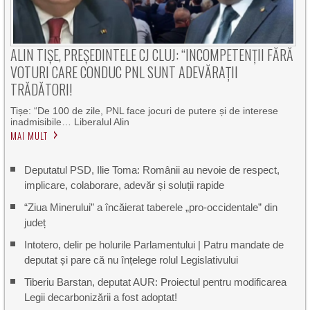
ALIN TIȘE, PREȘEDINTELE CJ CLUJ: “INCOMPETENȚII FĂRĂ
VOTURI CARE CONDUC PNL SUNT ADEVĂRAȚII
TRĂDĂTORI!
Tișe: “De 100 de zile, PNL face jocuri de putere și de interese
inadmisibile… Liberalul Alin
MAI MULT
Deputatul PSD, Ilie Toma: Românii au nevoie de respect,
implicare, colaborare, adevăr și soluții rapide
“Ziua Minerului” a încăierat taberele „pro-occidentale” din
județ
Intotero, delir pe holurile Parlamentului | Patru mandate de
deputat și pare că nu înțelege rolul Legislativului
Tiberiu Barstan, deputat AUR: Proiectul pentru modificarea
Legii decarbonizării a fost adoptat!