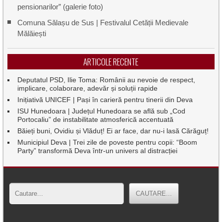
pensionarilor” (galerie foto)
Comuna Sălașu de Sus | Festivalul Cetății Medievale
Mălăiești
ARTICOLE RECENTE
Deputatul PSD, Ilie Toma: Românii au nevoie de respect,
implicare, colaborare, adevăr și soluții rapide
Inițiativă UNICEF | Pași în carieră pentru tinerii din Deva
ISU Hunedoara | Județul Hunedoara se află sub „Cod
Portocaliu” de instabilitate atmosferică accentuată
Băieți buni, Ovidiu și Vlăduț! Ei ar face, dar nu-i lasă Cărăguț!
Municipiul Deva | Trei zile de poveste pentru copii: “Boom
Party” transformă Deva într-un univers al distracției