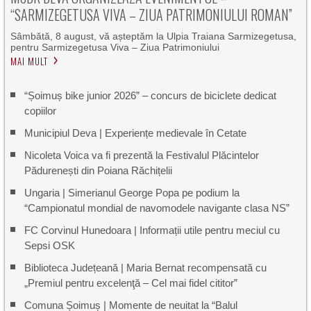
“SARMIZEGETUSA VIVA – ZIUA PATRIMONIULUI ROMAN”
Sâmbătă, 8 august, vă așteptăm la Ulpia Traiana Sarmizegetusa,
pentru Sarmizegetusa Viva – Ziua Patrimoniului
MAI MULT
“Șoimuș bike junior 2026” – concurs de biciclete dedicat
copiilor
Municipiul Deva | Experiențe medievale în Cetate
Nicoleta Voica va fi prezentă la Festivalul Plăcintelor
Pădurenești din Poiana Răchițelii
Ungaria | Simerianul George Popa pe podium la
“Campionatul mondial de navomodele navigante clasa NS”
FC Corvinul Hunedoara | Informații utile pentru meciul cu
Sepsi OSK
Biblioteca Județeană | Maria Bernat recompensată cu
„Premiul pentru excelenţă – Cel mai fidel cititor”
Comuna Șoimuș | Momente de neuitat la “Balul