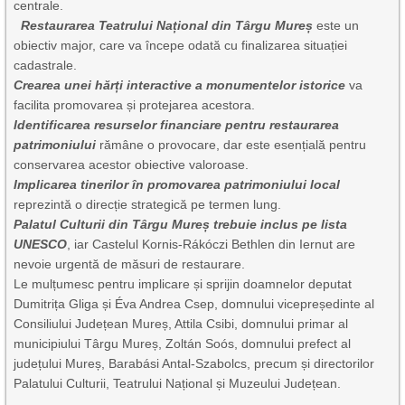
centrale.
Restaurarea Teatrului Național din Târgu Mureș
este un
obiectiv major, care va începe odată cu finalizarea situației
cadastrale.
Crearea unei hărți interactive a monumentelor istorice
va
facilita promovarea și protejarea acestora.
Identificarea resurselor financiare pentru restaurarea
patrimoniului
rămâne o provocare, dar este esențială pentru
conservarea acestor obiective valoroase.
Implicarea tinerilor în promovarea patrimoniului local
reprezintă o direcție strategică pe termen lung.
Palatul Culturii din Târgu Mureș trebuie inclus pe lista
UNESCO
, iar Castelul Kornis-Rákóczi Bethlen din Iernut are
nevoie urgentă de măsuri de restaurare.
Le mulțumesc pentru implicare și sprijin doamnelor deputat
Dumitrița Gliga și Éva Andrea Csep, domnului vicepreședinte al
Consiliului Județean Mureș, Attila Csibi, domnului primar al
municipiului Târgu Mureș, Zoltán Soós, domnului prefect al
județului Mureș, Barabási Antal-Szabolcs, precum și directorilor
Palatului Culturii, Teatrului Național și Muzeului Județean.