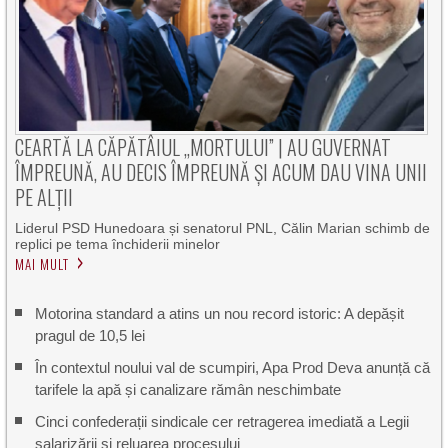
CEARTĂ LA CĂPĂTÂIUL „MORTULUI” | AU GUVERNAT
ÎMPREUNĂ, AU DECIS ÎMPREUNĂ ȘI ACUM DAU VINA UNII
PE ALȚII
Liderul PSD Hunedoara și senatorul PNL, Călin Marian schimb de
replici pe tema închiderii minelor
MAI MULT
Motorina standard a atins un nou record istoric: A depășit
pragul de 10,5 lei
În contextul noului val de scumpiri, Apa Prod Deva anunță că
tarifele la apă și canalizare rămân neschimbate
Cinci confederații sindicale cer retragerea imediată a Legii
salarizării și reluarea procesului