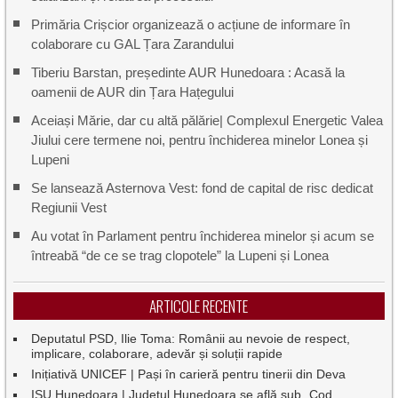
Primăria Crișcior organizează o acțiune de informare în
colaborare cu GAL Țara Zarandului
Tiberiu Barstan, președinte AUR Hunedoara : Acasă la
oamenii de AUR din Țara Hațegului
Aceiași Mărie, dar cu altă pălărie| Complexul Energetic Valea
Jiului cere termene noi, pentru închiderea minelor Lonea și
Lupeni
Se lansează Asternova Vest: fond de capital de risc dedicat
Regiunii Vest
Au votat în Parlament pentru închiderea minelor și acum se
întreabă “de ce se trag clopotele” la Lupeni și Lonea
ARTICOLE RECENTE
Deputatul PSD, Ilie Toma: Românii au nevoie de respect,
implicare, colaborare, adevăr și soluții rapide
Inițiativă UNICEF | Pași în carieră pentru tinerii din Deva
ISU Hunedoara | Județul Hunedoara se află sub „Cod