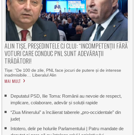
ALIN TIȘE, PREȘEDINTELE CJ CLUJ: “INCOMPETENȚII FĂRĂ
VOTURI CARE CONDUC PNL SUNT ADEVĂRAȚII
TRĂDĂTORI!
Tișe: “De 100 de zile, PNL face jocuri de putere și de interese
inadmisibile… Liberalul Alin
MAI MULT
Deputatul PSD, Ilie Toma: Românii au nevoie de respect,
implicare, colaborare, adevăr și soluții rapide
“Ziua Minerului” a încăierat taberele „pro-occidentale” din
județ
Intotero, delir pe holurile Parlamentului | Patru mandate de