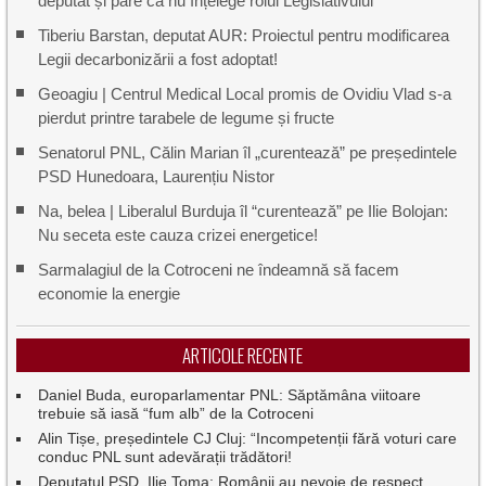
deputat și pare că nu înțelege rolul Legislativului
Tiberiu Barstan, deputat AUR: Proiectul pentru modificarea
Legii decarbonizării a fost adoptat!
Geoagiu | Centrul Medical Local promis de Ovidiu Vlad s-a
pierdut printre tarabele de legume și fructe
Senatorul PNL, Călin Marian îl „curentează” pe președintele
PSD Hunedoara, Laurențiu Nistor
Na, belea | Liberalul Burduja îl “curentează” pe Ilie Bolojan:
Nu seceta este cauza crizei energetice!
Sarmalagiul de la Cotroceni ne îndeamnă să facem
economie la energie
ARTICOLE RECENTE
Daniel Buda, europarlamentar PNL: Săptămâna viitoare
trebuie să iasă “fum alb” de la Cotroceni
Alin Tișe, președintele CJ Cluj: “Incompetenții fără voturi care
conduc PNL sunt adevărații trădători!
Deputatul PSD, Ilie Toma: Românii au nevoie de respect,