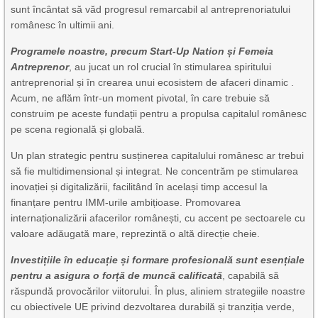
sunt încântat să văd progresul remarcabil al antreprenoriatului
românesc în ultimii ani.
Programele noastre, precum Start-Up Nation și Femeia
Antreprenor
, au jucat un rol crucial în stimularea spiritului
antreprenorial și în crearea unui ecosistem de afaceri dinamic .
Acum, ne aflăm într-un moment pivotal, în care trebuie să
construim pe aceste fundații pentru a propulsa capitalul românesc
pe scena regională și globală.
Un plan strategic pentru susținerea capitalului românesc ar trebui
să fie multidimensional și integrat. Ne concentrăm pe stimularea
inovației și digitalizării, facilitând în același timp accesul la
finanțare pentru IMM-urile ambițioase. Promovarea
internaționalizării afacerilor românești, cu accent pe sectoarele cu
valoare adăugată mare, reprezintă o altă direcție cheie.
Investițiile în educație și formare profesională sunt esențiale
pentru a asigura o forță de muncă calificată
, capabilă să
răspundă provocărilor viitorului. În plus, aliniem strategiile noastre
cu obiectivele UE privind dezvoltarea durabilă și tranziția verde,