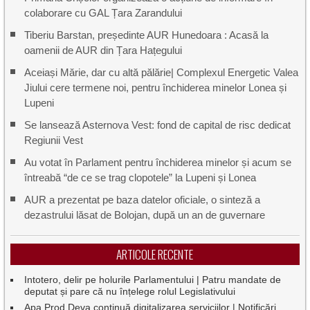
colaborare cu GAL Țara Zarandului
Tiberiu Barstan, președinte AUR Hunedoara : Acasă la
oamenii de AUR din Țara Hațegului
Aceiași Mărie, dar cu altă pălărie| Complexul Energetic Valea
Jiului cere termene noi, pentru închiderea minelor Lonea și
Lupeni
Se lansează Asternova Vest: fond de capital de risc dedicat
Regiunii Vest
Au votat în Parlament pentru închiderea minelor și acum se
întreabă “de ce se trag clopotele” la Lupeni și Lonea
AUR a prezentat pe baza datelor oficiale, o sinteză a
dezastrului lăsat de Bolojan, după un an de guvernare
ARTICOLE RECENTE
Intotero, delir pe holurile Parlamentului | Patru mandate de
deputat și pare că nu înțelege rolul Legislativului
Apa Prod Deva continuă digitalizarea serviciilor | Notificări