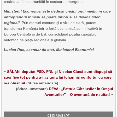
creând astfel oportunități în sectoare emergente.
Ministerul Economiei este dedicat creării unui mediu în care
antreprenorii români să poată înflori și să devină lideri
regionali
. Prin eforturi comune și o viziune clară, putem
transforma România într-o forță economică semnificativă în
Europa Centrală și de Est, consolidând poziția capitalului
autohton pe piața regională și globală.
Lucian Rus, secretar de stat, Ministerul Economiei
«
SĂLAN, deputat PSD: PNL și Nicolae Ciucă sunt dispuși să
sacrifice tot pentru a-i asigura lui Iohannis confortul cu care
s-a obișnuit
(Stirea anterioara)
(Stirea urmatoare)
DEVA: ,,Patrula Cățelușilor în Orașul
Aventurilor” – O aventură de neuitat!
»
STIRI SIMILARE