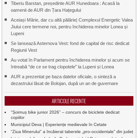
Tiberiu Barstan, președinte AUR Hunedoara : Acasă la
oamenii de AUR din Țara Hațegului
Aceiași Mărie, dar cu altă pălărie| Complexul Energetic Valea
Jiului cere termene noi, pentru închiderea minelor Lonea și
Lupeni
Se lansează Asternova Vest: fond de capital de risc dedicat
Regiunii Vest
Au votat în Parlament pentru închiderea minelor și acum se
întreabă “de ce se trag clopotele” la Lupeni și Lonea
AUR a prezentat pe baza datelor oficiale, o sinteză a
dezastrului lăsat de Bolojan, după un an de guvernare
ARTICOLE RECENTE
“Șoimuș bike junior 2026” – concurs de biciclete dedicat
copiilor
Municipiul Deva | Experiențe medievale în Cetate
“Ziua Minerului” a încăierat taberele „pro-occidentale” din județ