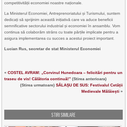
competitivității economiei noastre naționale.
La Ministerul Economiei, Antreprenoriatului și Turismului, suntem
dedicați să sprijinim această inițiativă care va aduce beneficii
semnificative sectorului industrial și economiei în ansamblu. Vom
continua să colaborăm strâns cu toate părțile implicate pentru a
asigura implementarea cu succes a acestui proiect important.
Lucian Rus, secretar de stat Ministerul Economiei
«
COSTEL AVRAM: „Corvinul Hunedoara – felicitări pentru un
traseu de vis! Călătoria continuă!”
(Stirea anterioara)
(Stirea urmatoare)
SĂLAȘU DE SUS: Festivalul Cetății
Medievale Mălăiești
»
STIRI SIMILARE