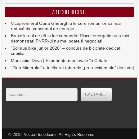
ARTICOLE RECENTE
Vicepremierul Oana Gheorghiu le cere românilor să mai
reducă din consumul de energie
Bruxelles-ul ne dă la loc comanda! Riscul energetic nu a fost
demonstrat! PNRR-ul nu mai poate fi negociat!
“Șoimuș bike junior 2026” – concurs de biciclete dedicat
copiilor
Municipiul Deva | Experiențe medievale în Cetate
“Ziua Minerului” a încăierat taberele „pro-occidentale” din județ
© 2018: Vocea Hunedoarei, All Rights Reserved