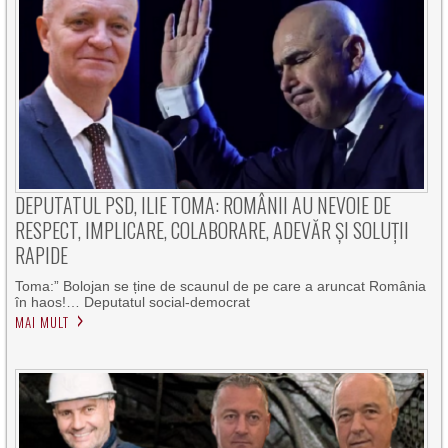
DEPUTATUL PSD, ILIE TOMA: ROMÂNII AU NEVOIE DE
RESPECT, IMPLICARE, COLABORARE, ADEVĂR ȘI SOLUȚII
RAPIDE
Toma:” Bolojan se ține de scaunul de pe care a aruncat România
în haos!… Deputatul social-democrat
MAI MULT