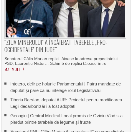
“ZIUA MINERULUI” A ÎNCĂIERAT TABERELE „PRO-
OCCIDENTALE” DIN JUDEȚ
Senatorul Călin Marian replici tăioase la adresa președintelui
PSD, Laurențiu Nistor… Schimb de replici tăioase între
MAI MULT
Intotero, delir pe holurile Parlamentului | Patru mandate de
deputat și pare că nu înțelege rolul Legislativului
Tiberiu Barstan, deputat AUR: Proiectul pentru modificarea
Legii decarbonizării a fost adoptat!
Geoagiu | Centrul Medical Local promis de Ovidiu Vlad s-a
pierdut printre tarabele de legume și fructe
Senatorul PNL, Călin Marian îl „curentează” pe președintele