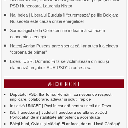
PSD Hunedoara, Laurențiu Nistor
Na, belea | Liberalul Burduja îl “curentează” pe Ilie Bolojan:
Nu seceta este cauza crizei energetice!
Sarmalagiul de la Cotroceni ne îndeamnă să facem
economie la energie
Hațeg| Adrian Pușcaș pare speriat că i-ar putea lua cineva
“coroana de primar”
Liderul USR, Dominic Fritz se victimizează din nou și
clamează un „abuz AUR-PSD” la adresa sa
ARTICOLE RECENTE
Deputatul PSD, Ilie Toma: Românii au nevoie de respect,
implicare, colaborare, adevăr și soluții rapide
Inițiativă UNICEF | Pași în carieră pentru tinerii din Deva
ISU Hunedoara | Județul Hunedoara se află sub „Cod
Portocaliu” de instabilitate atmosferică accentuată
Băieți buni, Ovidiu și Vlăduț! Ei ar face, dar nu-i lasă Cărăguț!