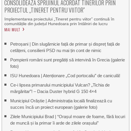
CONSOLIDEAZĂ SPRIJINUL ACORDAT TINERILOR PRIN
PROIECTUL „TINERET PENTRU VIITOR”
Implementarea proiectului „Tineret pentru viitor” continuă în
comunitățile din județul Hunedoara prin întâlniri de lucru
MAI MULT
Petroșani | Din slugărnicie față de primar și dispreț față de
cetățeni, consilierii PSD nu mai țin cont de nimic
Pompierii români sunt pregătiți să intervină în Grecia (galerie
foto)
ISU Hunedoara | Atenționare „Cod portocaliu” de caniculă!
Ce-i lipsea primarului municipiului Vulcan? „Tichia de
mărgăritar”! – Dacia Duster hybrid G 150 4×4
Municipiul Orăștie | Administrația locală finalizează cu
succes încă un proiect european (galerie foto)
Zilele Municipiului Brad | “Orașul moare de foame, fără locuri
de muncă și la primar îi arde de zilele orașului”