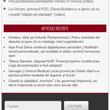
Pre-poziționarea pompierilor români în Grecia (video)
La Uricani, primarul PSD, Dănuț Buhăescu a ajuns să se
creadă “stăpân pe plantație” (video)
ARTICOLE RECENTE
Intotero, delir pe holurile Parlamentului | Patru mandate de
deputat și pare că nu înțelege rolul Legislativului
Apa Prod Deva continuă digitalizarea serviciilor | Notificări
email personalizate, pe localități și străzi, privind furnizarea
apei
Tiberiu Barstan, deputat AUR: Proiectul pentru modificarea
Legii decarbonizării a fost adoptat!
Geoagiu | Centrul Medical Local promis de Ovidiu Vlad s-a
pierdut printre tarabele de legume și fructe
Ceartă la căpătâiul „mortului” | Au guvernat împreună, au
decis împreună și acum dau vina unii pe alții