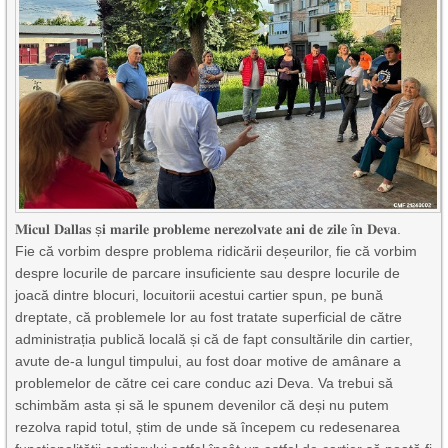
𝐌𝐢𝐜𝐮𝐥 𝐃𝐚𝐥𝐥𝐚𝐬 ș𝐢 𝐦𝐚𝐫𝐢𝐥𝐞 𝐩𝐫𝐨𝐛𝐥𝐞𝐦𝐞 𝐧𝐞𝐫𝐞𝐳𝐨𝐥𝐯𝐚𝐭𝐞 𝐚𝐧𝐢 𝐝𝐞 𝐳𝐢𝐥𝐞 î𝐧 𝐃𝐞𝐯𝐚.
Fie că vorbim despre problema ridicării deșeurilor, fie că vorbim
despre locurile de parcare insuficiente sau despre locurile de
joacă dintre blocuri, locuitorii acestui cartier spun, pe bună
dreptate, că problemele lor au fost tratate superficial de către
administrația publică locală și că de fapt consultările din cartier,
avute de-a lungul timpului, au fost doar motive de amânare a
problemelor de către cei care conduc azi Deva. Va trebui să
schimbăm asta și să le spunem devenilor că deși nu putem
rezolva rapid totul, știm de unde să începem cu redesenarea