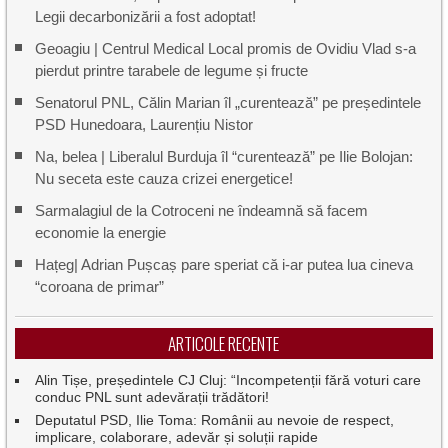
Legii decarbonizării a fost adoptat!
Geoagiu | Centrul Medical Local promis de Ovidiu Vlad s-a
pierdut printre tarabele de legume și fructe
Senatorul PNL, Călin Marian îl „curentează” pe președintele
PSD Hunedoara, Laurențiu Nistor
Na, belea | Liberalul Burduja îl “curentează” pe Ilie Bolojan:
Nu seceta este cauza crizei energetice!
Sarmalagiul de la Cotroceni ne îndeamnă să facem
economie la energie
Hațeg| Adrian Pușcaș pare speriat că i-ar putea lua cineva
“coroana de primar”
ARTICOLE RECENTE
Alin Tișe, președintele CJ Cluj: “Incompetenții fără voturi care
conduc PNL sunt adevărații trădători!
Deputatul PSD, Ilie Toma: Românii au nevoie de respect,
implicare, colaborare, adevăr și soluții rapide