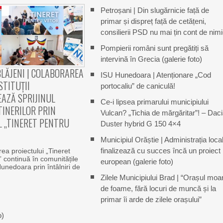
Petroșani | Din slugărnicie față de
primar și dispreț față de cetățeni,
consilierii PSD nu mai țin cont de nim
Pompierii români sunt pregătiți să
intervină în Grecia (galerie foto)
LĂJENI | COLABORAREA
ISU Hunedoara | Atenționare „Cod
STITUȚII
portocaliu” de caniculă!
AZĂ SPRIJINUL
Ce-i lipsea primarului municipiului
INERILOR PRIN
Vulcan? „Tichia de mărgăritar”! – Dac
L „TINERET PENTRU
Duster hybrid G 150 4×4
Municipiul Orăștie | Administrația loca
finalizează cu succes încă un proiect
a proiectului „Tineret
r” continuă în comunitățile
european (galerie foto)
Hunedoara prin întâlniri de
Zilele Municipiului Brad | “Orașul moa
de foame, fără locuri de muncă și la
primar îi arde de zilele orașului”
o)