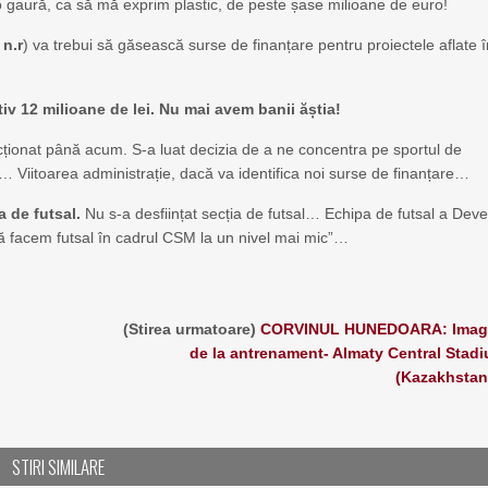
 o gaură, ca să mă exprim plastic, de peste șase milioane de euro!
,
n.r
) va trebui să găsească surse de finanțare pentru proiectele aflate 
v 12 milioane de lei. Nu mai avem banii ăștia!
ncționat până acum. S-a luat decizia de a ne concentra pe sportul de
… Viitoarea administrație, dacă va identifica noi surse de finanțare…
a de futsal.
Nu s-a desființat secția de futsal… Echipa de futsal a Deve
ă facem futsal în cadrul CSM la un nivel mai mic”…
(Stirea urmatoare)
CORVINUL HUNEDOARA: Imagi
de la antrenament- Almaty Central Stad
(Kazakhstan
STIRI SIMILARE