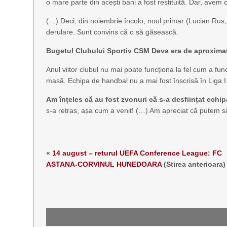
o mare parte din acești bani a fost restituită. Dar, avem
(…) Deci, din noiembrie încolo, noul primar (Lucian Rus
derulare. Sunt convins că o să găsească.
Bugetul Clubului Sportiv CSM Deva era de aproximati
Anul viitor clubul nu mai poate funcționa la fel cum a fu
masă. Echipa de handbal nu a mai fost înscrisă în Liga I
Am înțeles că au fost zvonuri că s-a desființat echip
s-a retras, așa cum a venit! (…) Am apreciat că putem s
«
14 august – returul UEFA Conference League: FC
ASTANA-CORVINUL HUNEDOARA
(Stirea anterioara)