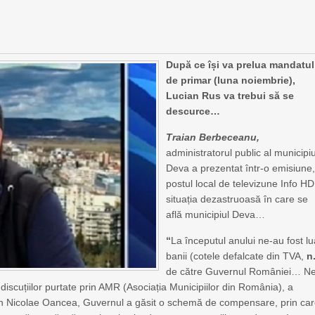
După ce își va prelua mandatul
de primar (luna noiembrie),
Lucian Rus va trebui să se
descurce…
Traian Berbeceanu,
administratorul public al municipiu
Deva a prezentat într-o emisiune,
postul local de televizune Info HD
situația dezastruoasă în care se
află municipiul Deva…
“
La începutul anului ne-au fost lu
banii (cotele defalcate din TVA,
n
de către Guvernul României… N
iscuțiilor purtate prin AMR (Asociația Municipiilor din România), a
orin Nicolae Oancea, Guvernul a găsit o schemă de compensare, prin ca