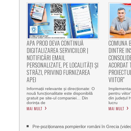
APA PROD DEVA CONTINUĂ
COMUNA B
DIGITALIZAREA SERVICIILOR |
DINTRE IN
NOTIFICĂRI EMAIL
CONSOLIDE
PERSONALIZATE, PE LOCALITĂȚI ȘI
ACORDAT T
STRĂZI, PRIVIND FURNIZAREA
PROIECTU
APEI
VIITOR”
Informații relevante și direcționate: O
Implementare
nouă funcționalitate este disponibilă
pentru viito
gratuit pe site-ul companiei… Din
din județul 
dorința de
lucru
MAI MULT
MAI MULT
Pre-poziționarea pompierilor români în Grecia (vide