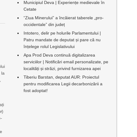
Municipiul Deva | Experiențe medievale în
Cetate
“Ziua Minerului” a încăierat taberele „pro-
occidentale” din județ
Intotero, delir pe holurile Parlamentului |
Patru mandate de deputat și pare că nu
înțelege rolul Legislativului
Apa Prod Deva continuă digitalizarea
serviciilor | Notificări email personalizate, pe
lui
localități și străzi, privind furnizarea apei
 la
Tiberiu Barstan, deputat AUR: Proiectul
,
pentru modificarea Legii decarbonizării a
fost adoptat!
ați
.r
)
e-
re