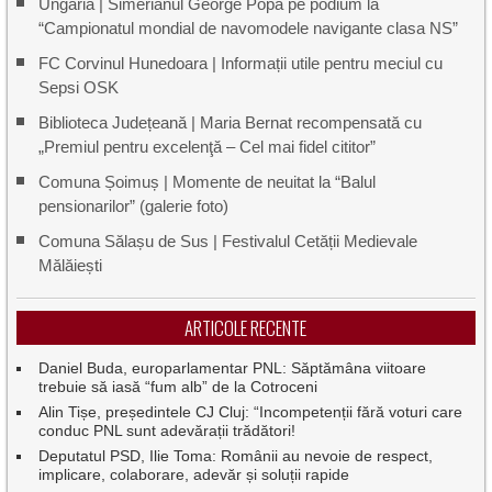
Ungaria | Simerianul George Popa pe podium la
“Campionatul mondial de navomodele navigante clasa NS”
FC Corvinul Hunedoara | Informații utile pentru meciul cu
Sepsi OSK
Biblioteca Județeană | Maria Bernat recompensată cu
„Premiul pentru excelenţă – Cel mai fidel cititor”
Comuna Șoimuș | Momente de neuitat la “Balul
pensionarilor” (galerie foto)
Comuna Sălașu de Sus | Festivalul Cetății Medievale
Mălăiești
ARTICOLE RECENTE
Daniel Buda, europarlamentar PNL: Săptămâna viitoare
trebuie să iasă “fum alb” de la Cotroceni
Alin Tișe, președintele CJ Cluj: “Incompetenții fără voturi care
conduc PNL sunt adevărații trădători!
Deputatul PSD, Ilie Toma: Românii au nevoie de respect,
implicare, colaborare, adevăr și soluții rapide