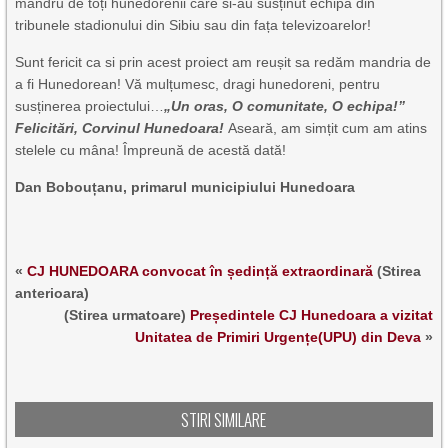
mândru de toți hunedorenii care si-au susținut echipa din
tribunele stadionului din Sibiu sau din fața televizoarelor!
Sunt fericit ca si prin acest proiect am reușit sa redăm mandria de
a fi Hunedorean! Vă mulțumesc, dragi hunedoreni, pentru
susținerea proiectului…
„Un oras, O comunitate, O echipa!”
Felicitări, Corvinul Hunedoara!
Aseară, am simțit cum am atins
stelele cu mâna! Împreună de acestă dată!
Dan Bobouțanu, primarul municipiului Hunedoara
«
CJ HUNEDOARA convocat în ședință extraordinară
(Stirea
anterioara)
(Stirea urmatoare)
Președintele CJ Hunedoara a vizitat
Unitatea de Primiri Urgențe(UPU) din Deva
»
STIRI SIMILARE