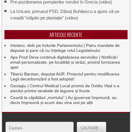
Pre-poziționarea pompierilor români în Grecia (video)
La Uricani, primarul PSD, Dănuț Buhăescu a ajuns să se
creadă “stăpân pe plantație” (video)
ARTICOLE RECENTE
Intotero, delir pe holurile Parlamentului | Patru mandate de
deputat și pare că nu înțelege rolul Legislativului
Apa Prod Deva continuă digitalizarea serviciilor | Notificări
email personalizate, pe localități și străzi, privind furnizarea
apei
Tiberiu Barstan, deputat AUR: Proiectul pentru modificarea
Legii decarbonizării a fost adoptat!
Geoagiu | Centrul Medical Local promis de Ovidiu Vlad s-a
pierdut printre tarabele de legume și fructe
Ceartă la căpătâiul „mortului” | Au guvernat împreună, au
decis împreună și acum dau vina unii pe alții