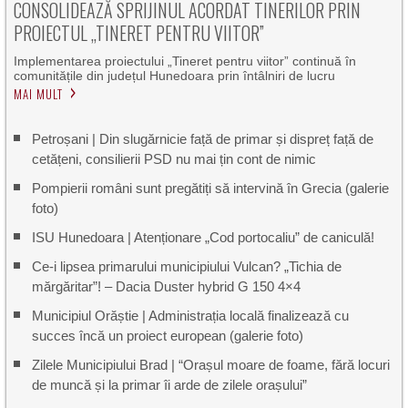
CONSOLIDEAZĂ SPRIJINUL ACORDAT TINERILOR PRIN
PROIECTUL „TINERET PENTRU VIITOR”
Implementarea proiectului „Tineret pentru viitor” continuă în
comunitățile din județul Hunedoara prin întâlniri de lucru
MAI MULT
Petroșani | Din slugărnicie față de primar și dispreț față de
cetățeni, consilierii PSD nu mai țin cont de nimic
Pompierii români sunt pregătiți să intervină în Grecia (galerie
foto)
ISU Hunedoara | Atenționare „Cod portocaliu” de caniculă!
Ce-i lipsea primarului municipiului Vulcan? „Tichia de
mărgăritar”! – Dacia Duster hybrid G 150 4×4
Municipiul Orăștie | Administrația locală finalizează cu
succes încă un proiect european (galerie foto)
Zilele Municipiului Brad | “Orașul moare de foame, fără locuri
de muncă și la primar îi arde de zilele orașului”