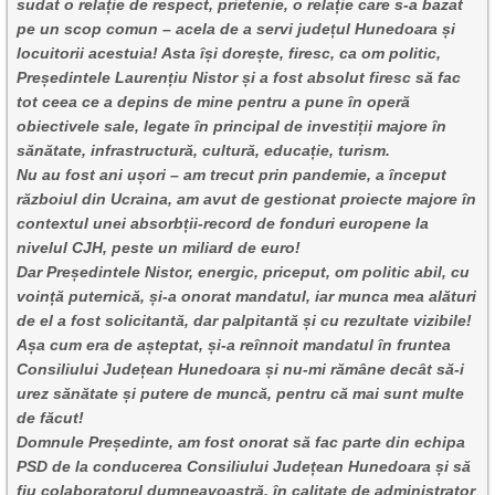
sudat o relație de respect, prietenie, o relație care s-a bazat
pe un scop comun – acela de a servi județul Hunedoara și
locuitorii acestuia! Asta își dorește, firesc, ca om politic,
Președintele Laurențiu Nistor și a fost absolut firesc să fac
tot ceea ce a depins de mine pentru a pune în operă
obiectivele sale, legate în principal de investiții majore în
sănătate, infrastructură, cultură, educație, turism.
Nu au fost ani ușori – am trecut prin pandemie, a început
războiul din Ucraina, am avut de gestionat proiecte majore în
contextul unei absorbții-record de fonduri europene la
nivelul CJH, peste un miliard de euro!
Dar Președintele Nistor, energic, priceput, om politic abil, cu
voință puternică, și-a onorat mandatul, iar munca mea alături
de el a fost solicitantă, dar palpitantă și cu rezultate vizibile!
Așa cum era de așteptat, și-a reînnoit mandatul în fruntea
Consiliului Județean Hunedoara și nu-mi rămâne decât să-i
urez sănătate și putere de muncă, pentru că mai sunt multe
de făcut!
Domnule Președinte, am fost onorat să fac parte din echipa
PSD de la conducerea Consiliului Județean Hunedoara și să
fiu colaboratorul dumneavoastră, în calitate de administrator