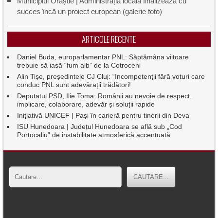
Municipiul Orăștie | Administrația locală finalizează cu
succes încă un proiect european (galerie foto)
ARTICOLE RECENTE
Daniel Buda, europarlamentar PNL: Săptămâna viitoare
trebuie să iasă “fum alb” de la Cotroceni
Alin Tișe, președintele CJ Cluj: “Incompetenții fără voturi care
conduc PNL sunt adevărații trădători!
Deputatul PSD, Ilie Toma: Românii au nevoie de respect,
implicare, colaborare, adevăr și soluții rapide
Inițiativă UNICEF | Pași în carieră pentru tinerii din Deva
ISU Hunedoara | Județul Hunedoara se află sub „Cod
Portocaliu” de instabilitate atmosferică accentuată