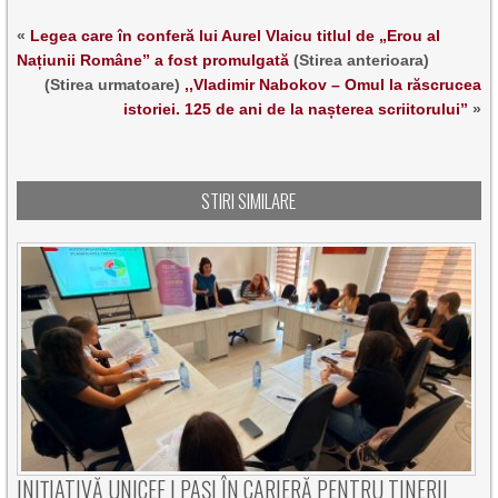
«
Legea care în conferă lui Aurel Vlaicu titlul de „Erou al
Națiunii Române” a fost promulgată
(Stirea anterioara)
(Stirea urmatoare)
,,Vladimir Nabokov – Omul la răscrucea
istoriei. 125 de ani de la nașterea scriitorului”
»
STIRI SIMILARE
INIȚIATIVĂ UNICEF | PAȘI ÎN CARIERĂ PENTRU TINERII