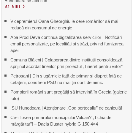
Hunedoara se află sub
MAI MULT
Vicepremierul Oana Gheorghiu le cere românilor să mai
reducă din consumul de energie
Apa Prod Deva continuă digitalizarea serviciilor | Notificări
email personalizate, pe localități și străzi, privind furnizarea
apei
Comuna Blăjeni | Colaborarea dintre instituții consolidează
sprijinul acordat tinerilor prin proiectul „Tineret pentru viitor”
Petroșani | Din slugărnicie față de primar și dispreț față de
cetățeni, consilierii PSD nu mai țin cont de nimic
Pompierii români sunt pregătiți să intervină în Grecia (galerie
foto)
ISU Hunedoara | Atenționare „Cod portocaliu” de caniculă!
Ce-i lipsea primarului municipiului Vulcan? „Tichia de
mărgăritar”! – Dacia Duster hybrid G 150 4×4