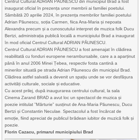
Centrul Cultural ADRIAN PĂUNESCU din municipiul Brad a fost
inaugurat oficial în prezența unor membrii ai familiei poetului.
Sâmbătă 20 aprilie 2024, în prezența membrilor familiei poetului
Adrian Păunescu, soția Carmen, fiica Ana-Maria și nepoata
Alexandra precum și a cunoscutului interpret de muzica folk Ducu
Bertzi, administrația publică locală a municipiului Brad a inaugurat
în mod oficial Centrul Cultural ADRIAN PĂUNESCU.
Centrul Cultural ADRIAN PĂUNESCU a fost amenajat în clădirea
reabilitată cu fonduri europene nerambursabile, care a a aparținut
până în anul 2006 Minei Țebea, respectiv fosta cantină a
minerilor situată pe strada Adrian Păunescu din municipiul Brad.
Clădirea astfel salvată a devenit un spațiu unde se vor desfășura
activități culturale, sociale și educative.
Cu acest prilej, după inaugurarea centrului cultural, la sala
Cinema Zarand BRAD
a avut loc un spectacol de muzica și
poezie intitulat ”Mărturie” susținut de Ana-Maria Păunescu, Ducu
Bertzi și Constantin Neculae. Spectacolul a fost încărcat de
emoție, fiind apreciat de publicul brădean iubitor de muzică folk și
poezie.
Florin Cazacu, primarul municipiului Brad