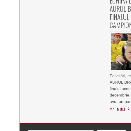
ECHIPA 
AURUL B
FINALUL
CAMPIO
Felicitări,
AURUL BRAD
finalul ace
decembrie 
avut un par
MAI MULT