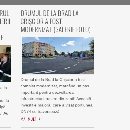
ARUL
DRUMUL DE LA BRAD LA
ERII
CRIȘCIOR A FOST
MODERNIZAT (GALERIE FOTO)
RE
Drumul de la Brad la Crișcior a fost
complet modernizat, marcând un pas
pa la
important pentru dezvoltarea
a
infrastructurii rutiere din zonă! Această
ad, la
investiție majoră, care a vizat porțiunea
ipă
DN74 ce traversează
u. Au
MAI MULT