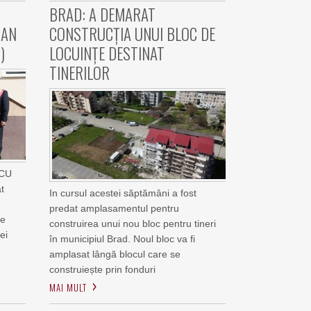
T
BRAD: A DEMARAT
IAN
CONSTRUCȚIA UNUI BLOC DE
)
LOCUINȚE DESTINAT
TINERILOR
SCU
at
In cursul acestei săptămâni a fost
predat amplasamentul pentru
ie
construirea unui nou bloc pentru tineri
ei
în municipiul Brad. Noul bloc va fi
amplasat lângă blocul care se
construiește prin fonduri
MAI MULT