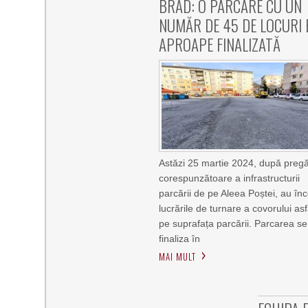
BRAD: O PARCARE CU UN
NUMĂR DE 45 DE LOCURI 
APROAPE FINALIZATĂ
Astăzi 25 martie 2024, după pregă
corespunzătoare a infrastructurii
parcării de pe Aleea Poștei, au în
lucrările de turnare a covorului asf
pe suprafața parcării. Parcarea se
finaliza în
MAI MULT