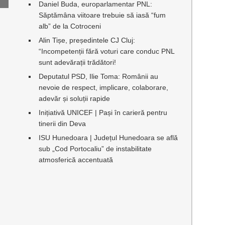
Daniel Buda, europarlamentar PNL:
Săptămâna viitoare trebuie să iasă “fum
alb” de la Cotroceni
Alin Tișe, președintele CJ Cluj:
“Incompetenții fără voturi care conduc PNL
sunt adevărații trădători!
Deputatul PSD, Ilie Toma: Românii au
nevoie de respect, implicare, colaborare,
adevăr și soluții rapide
Inițiativă UNICEF | Pași în carieră pentru
tinerii din Deva
ISU Hunedoara | Județul Hunedoara se află
sub „Cod Portocaliu” de instabilitate
atmosferică accentuată