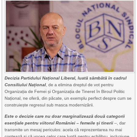
Decizia Partidului Național Liberal, luată sâmbătă în cadrul
Consiliului Național
, de a elimina dreptul de vot pentru
Organizația de Femei și Organizația de Tineret în Biroul Politic
Național, ne oferă, din păcate, un exemplu perfect despre cum se
construiește regresul sub masca modernizării.
Este o decizie care nu doar marginalizează două categorii
esențiale pentru viitorul României – femeile și tinerii
–, dar
transmite un mesaj periculos: acela că reprezentarea nu mai
contează și că vocea celor care luptă pentru echilibru, incluziune