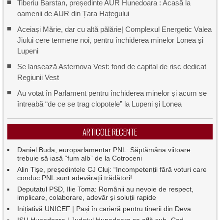
Tiberiu Barstan, președinte AUR Hunedoara : Acasă la
oamenii de AUR din Țara Hațegului
Aceiași Mărie, dar cu altă pălărie| Complexul Energetic Valea
Jiului cere termene noi, pentru închiderea minelor Lonea și
Lupeni
Se lansează Asternova Vest: fond de capital de risc dedicat
Regiunii Vest
Au votat în Parlament pentru închiderea minelor și acum se
întreabă “de ce se trag clopotele” la Lupeni și Lonea
ARTICOLE RECENTE
Daniel Buda, europarlamentar PNL: Săptămâna viitoare
trebuie să iasă “fum alb” de la Cotroceni
Alin Tișe, președintele CJ Cluj: “Incompetenții fără voturi care
conduc PNL sunt adevărații trădători!
Deputatul PSD, Ilie Toma: Românii au nevoie de respect,
implicare, colaborare, adevăr și soluții rapide
Inițiativă UNICEF | Pași în carieră pentru tinerii din Deva
ISU Hunedoara | Județul Hunedoara se află sub „Cod