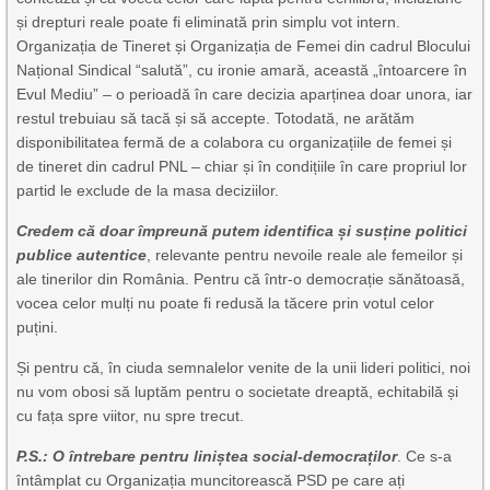
și drepturi reale poate fi eliminată prin simplu vot intern.
Organizația de Tineret și Organizația de Femei din cadrul Blocului
Național Sindical “salută”, cu ironie amară, această „întoarcere în
Evul Mediu” – o perioadă în care decizia aparținea doar unora, iar
restul trebuiau să tacă și să accepte. Totodată, ne arătăm
disponibilitatea fermă de a colabora cu organizațiile de femei și
de tineret din cadrul PNL – chiar și în condițiile în care propriul lor
partid le exclude de la masa deciziilor.
Credem că doar împreună putem identifica și susține politici
publice autentice
, relevante pentru nevoile reale ale femeilor și
ale tinerilor din România. Pentru că într-o democrație sănătoasă,
vocea celor mulți nu poate fi redusă la tăcere prin votul celor
puțini.
Și pentru că, în ciuda semnalelor venite de la unii lideri politici, noi
nu vom obosi să luptăm pentru o societate dreaptă, echitabilă și
cu fața spre viitor, nu spre trecut.
P.S.: O întrebare pentru liniștea social-democraților
. Ce s-a
întâmplat cu Organizația muncitorească PSD pe care ați