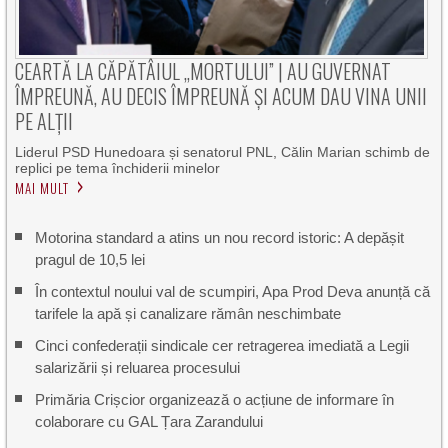
CEARTĂ LA CĂPĂTÂIUL „MORTULUI” | AU GUVERNAT
ÎMPREUNĂ, AU DECIS ÎMPREUNĂ ȘI ACUM DAU VINA UNII
PE ALȚII
Liderul PSD Hunedoara și senatorul PNL, Călin Marian schimb de
replici pe tema închiderii minelor
MAI MULT
Motorina standard a atins un nou record istoric: A depășit
pragul de 10,5 lei
În contextul noului val de scumpiri, Apa Prod Deva anunță că
tarifele la apă și canalizare rămân neschimbate
Cinci confederații sindicale cer retragerea imediată a Legii
salarizării și reluarea procesului
Primăria Crișcior organizează o acțiune de informare în
colaborare cu GAL Țara Zarandului