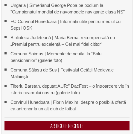
Ungaria | Simerianul George Popa pe podium la
“Campionatul mondial de navomodele navigante clasa NS”
FC Corvinul Hunedoara | Informații utile pentru meciul cu
Sepsi OSK
Biblioteca Județeană | Maria Bernat recompensată cu
„Premiul pentru excelenţă – Cel mai fidel cititor”
Comuna Șoimuș | Momente de neuitat la “Balul
pensionarilor” (galerie foto)
Comuna Sălașu de Sus | Festivalul Cetății Medievale
Mălăiești
Tiberiu Barstan, deputat AUR:” DacFest – o întroarcere vie în
istoria neamului nostru (galerie foto)
Corvinul Hunedoara | Florin Maxim, despre o posibilă ofertă
ca antrenor la un alt club de fotbal
ARTICOLE RECENTE