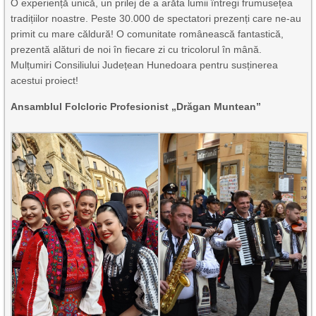
O experiență unică, un prilej de a arăta lumii întregi frumusețea
tradițiilor noastre. Peste 30.000 de spectatori prezenți care ne-au
primit cu mare căldură! O comunitate românească fantastică,
prezentă alături de noi în fiecare zi cu tricolorul în mână.
Mulțumiri Consiliului Județean Hunedoara pentru susținerea
acestui proiect!
Ansamblul Folcloric Profesionist „Drăgan Muntean”