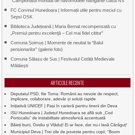
“Campionatul mondial de navomodele navigante clasa NS”
FC Corvinul Hunedoara | Informații utile pentru meciul cu
Sepsi OSK
Biblioteca Județeană | Maria Bernat recompensată cu
„Premiul pentru excelenţă – Cel mai fidel cititor”
Comuna Șoimuș | Momente de neuitat la “Balul
pensionarilor” (galerie foto)
Comuna Sălașu de Sus | Festivalul Cetății Medievale
Mălăiești
ARTICOLE RECENTE
Deputatul PSD, Ilie Toma: Românii au nevoie de respect,
implicare, colaborare, adevăr și soluții rapide
Inițiativă UNICEF | Pași în carieră pentru tinerii din Deva
ISU Hunedoara | Județul Hunedoara se află sub „Cod
Portocaliu” de instabilitate atmosferică accentuată
Băieți buni, Ovidiu și Vlăduț! Ei ar face, dar nu-i lasă Cărăguț!
Municipiul Deva | Trei zile de poveste pentru copii: “Boom