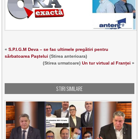
«
S.P.I.G.M Deva – se fac ultimele pregătiri pentru
sărbatoarea Paştelui
(Stirea anterioara)
(Stirea urmatoare)
Un tur virtual al Franței
»
STIRI SIMILARE