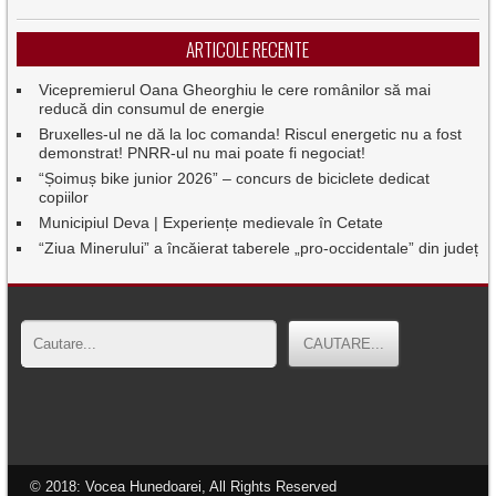
ARTICOLE RECENTE
Vicepremierul Oana Gheorghiu le cere românilor să mai
reducă din consumul de energie
Bruxelles-ul ne dă la loc comanda! Riscul energetic nu a fost
demonstrat! PNRR-ul nu mai poate fi negociat!
“Șoimuș bike junior 2026” – concurs de biciclete dedicat
copiilor
Municipiul Deva | Experiențe medievale în Cetate
“Ziua Minerului” a încăierat taberele „pro-occidentale” din județ
© 2018: Vocea Hunedoarei, All Rights Reserved