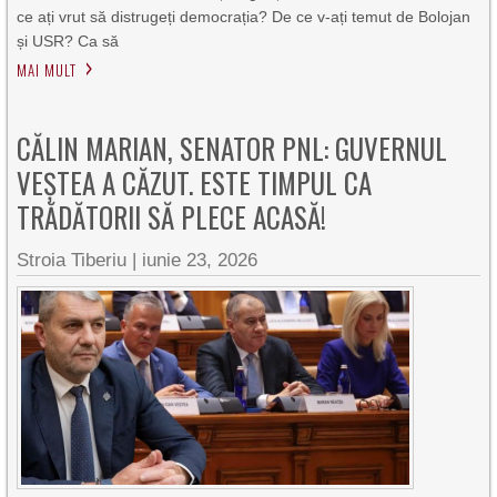
ce ați vrut să distrugeți democrația? De ce v-ați temut de Bolojan
și USR? Ca să
MAI MULT
CĂLIN MARIAN, SENATOR PNL: GUVERNUL
VEȘTEA A CĂZUT. ESTE TIMPUL CA
TRĂDĂTORII SĂ PLECE ACASĂ!
Stroia Tiberiu
|
iunie 23, 2026