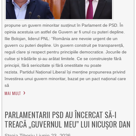
propune un guvern minoritar susținut în Parlament de PSD. În
opinia acestuia un astfel de Guvern ar fi unul cu puteri depline.
Ilie Bolojan, liderul PNL: “România are nevoie urgent de un
guvern cu puteri depline. Un guvern construit pe transparență,
reguli clare și respect pentru principiile democratice. Jocurile de
culise și trădările și-au arătat limitele. Ce se construiește fără
principii, fără seriozitate și fără onestitate nu poate
rezista. Partidul Național Liberal își menține propunerea privind
învestirea unui guvern minoritar, bazat pe un pact național care
să
MAI MULT
PARLAMENTARII PSD AU ÎNCERCAT SĂ-I
TREACĂ „GUVERNUL MEU” LUI NICUȘOR DAN
Stroia Tiberiu
|
iunie 23, 2026