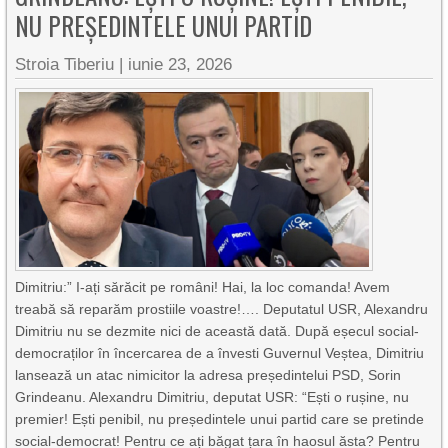
NU PREȘEDINTELE UNUI PARTID
Stroia Tiberiu
|
iunie 23, 2026
Dimitriu:” I-ați sărăcit pe români! Hai, la loc comanda! Avem
treabă să reparăm prostiile voastre!…. Deputatul USR, Alexandru
Dimitriu nu se dezmite nici de această dată. După eșecul social-
democraților în încercarea de a învesti Guvernul Veștea, Dimitriu
lansează un atac nimicitor la adresa președintelui PSD, Sorin
Grindeanu. Alexandru Dimitriu, deputat USR: “Ești o rușine, nu
premier! Ești penibil, nu președintele unui partid care se pretinde
social-democrat! Pentru ce ați băgat țara în haosul ăsta? Pentru