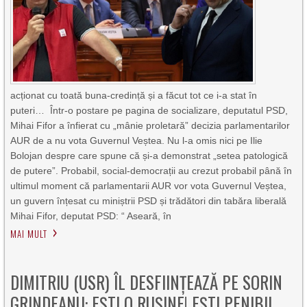
acționat cu toată buna-credință și a făcut tot ce i-a stat în
puteri… Într-o postare pe pagina de socializare, deputatul PSD,
Mihai Fifor a înfierat cu „mânie proletară” decizia parlamentarilor
AUR de a nu vota Guvernul Veștea. Nu l-a omis nici pe Ilie
Bolojan despre care spune că și-a demonstrat „setea patologică
de putere”. Probabil, social-democrații au crezut probabil până în
ultimul moment că parlamentarii AUR vor vota Guvernul Veștea,
un guvern înțesat cu miniștrii PSD și trădători din tabăra liberală
Mihai Fifor, deputat PSD: “ Aseară, în
MAI MULT
DIMITRIU (USR) ÎL DESFIINȚEAZĂ PE SORIN
GRINDEANU: EȘTI O RUȘINE! EȘTI PENIBIL,