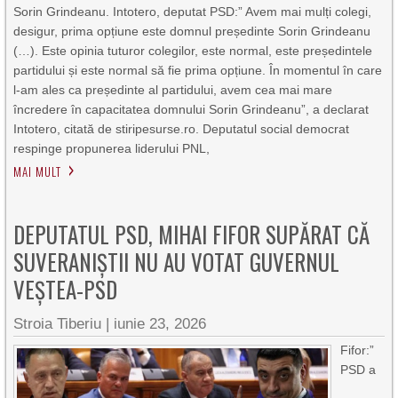
Sorin Grindeanu. Intotero, deputat PSD:” Avem mai mulți colegi,
desigur, prima opțiune este domnul președinte Sorin Grindeanu
(…). Este opinia tuturor colegilor, este normal, este președintele
partidului și este normal să fie prima opțiune. În momentul în care
l-am ales ca președinte al partidului, avem cea mai mare
încredere în capacitatea domnului Sorin Grindeanu”, a declarat
Intotero, citată de stiripesurse.ro. Deputatul social democrat
respinge propunerea liderului PNL,
MAI MULT
DEPUTATUL PSD, MIHAI FIFOR SUPĂRAT CĂ
SUVERANIȘTII NU AU VOTAT GUVERNUL
VEȘTEA-PSD
Stroia Tiberiu
|
iunie 23, 2026
Fifor:”
PSD a