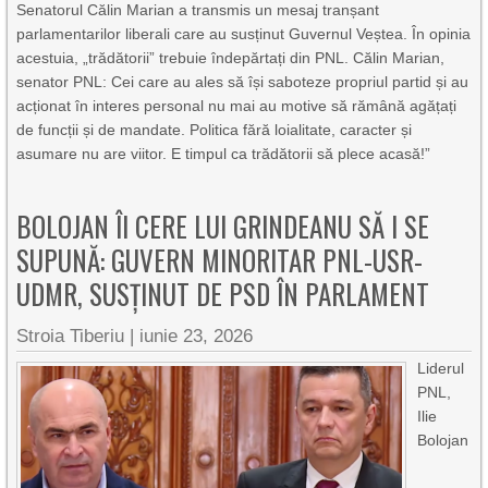
Senatorul Călin Marian a transmis un mesaj tranșant
parlamentarilor liberali care au susținut Guvernul Veștea. În opinia
acestuia, „trădătorii” trebuie îndepărtați din PNL. Călin Marian,
senator PNL: Cei care au ales să își saboteze propriul partid și au
acționat în interes personal nu mai au motive să rămână agățați
de funcții și de mandate. Politica fără loialitate, caracter și
asumare nu are viitor. E timpul ca trădătorii să plece acasă!”
BOLOJAN ÎI CERE LUI GRINDEANU SĂ I SE
SUPUNĂ: GUVERN MINORITAR PNL-USR-
UDMR, SUSȚINUT DE PSD ÎN PARLAMENT
Stroia Tiberiu
|
iunie 23, 2026
Liderul
PNL,
Ilie
Bolojan