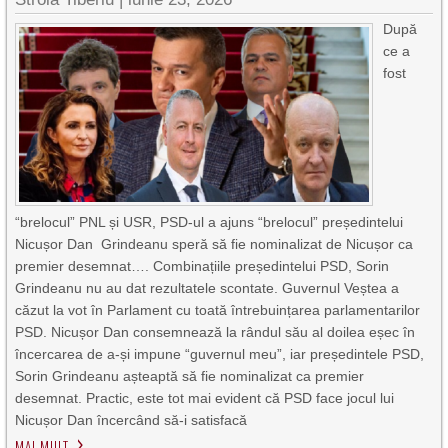
După
ce a
fost
“brelocul” PNL și USR, PSD-ul a ajuns “brelocul” președintelui
Nicușor Dan Grindeanu speră să fie nominalizat de Nicușor ca
premier desemnat…. Combinațiile președintelui PSD, Sorin
Grindeanu nu au dat rezultatele scontate. Guvernul Veștea a
căzut la vot în Parlament cu toată întrebuințarea parlamentarilor
PSD. Nicușor Dan consemnează la rândul său al doilea eșec în
încercarea de a-și impune “guvernul meu”, iar președintele PSD,
Sorin Grindeanu așteaptă să fie nominalizat ca premier
desemnat. Practic, este tot mai evident că PSD face jocul lui
Nicușor Dan încercând să-i satisfacă
MAI MULT