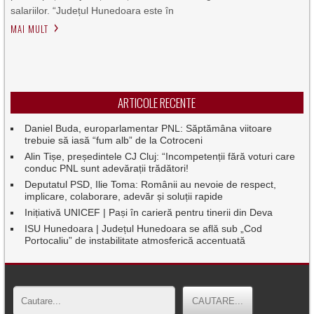
salariilor. “Județul Hunedoara este în
MAI MULT
ARTICOLE RECENTE
Daniel Buda, europarlamentar PNL: Săptămâna viitoare
trebuie să iasă “fum alb” de la Cotroceni
Alin Tișe, președintele CJ Cluj: “Incompetenții fără voturi care
conduc PNL sunt adevărații trădători!
Deputatul PSD, Ilie Toma: Românii au nevoie de respect,
implicare, colaborare, adevăr și soluții rapide
Inițiativă UNICEF | Pași în carieră pentru tinerii din Deva
ISU Hunedoara | Județul Hunedoara se află sub „Cod
Portocaliu” de instabilitate atmosferică accentuată