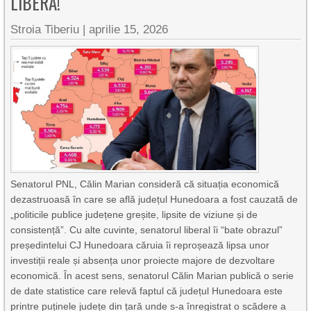
LIBERĂ!
Stroia Tiberiu
|
aprilie 15, 2026
Senatorul PNL, Călin Marian consideră că situația economică
dezastruoasă în care se află județul Hunedoara a fost cauzată de
„politicile publice județene greșite, lipsite de viziune și de
consistență”. Cu alte cuvinte, senatorul liberal îi “bate obrazul”
președintelui CJ Hunedoara căruia îi reproșează lipsa unor
investiții reale și absența unor proiecte majore de dezvoltare
economică. În acest sens, senatorul Călin Marian publică o serie
de date statistice care relevă faptul că județul Hunedoara este
printre puținele județe din țară unde s-a înregistrat o scădere a