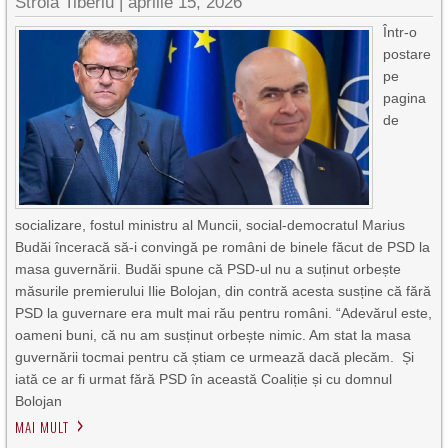
Stroia Tiberiu
|
aprilie 15, 2026
Într-o
postare
pe
pagina
de
socializare, fostul ministru al Muncii, social-democratul Marius
Budăi înceracă să-i convingă pe români de binele făcut de PSD la
masa guvernării. Budăi spune că PSD-ul nu a suținut orbește
măsurile premierului Ilie Bolojan, din contră acesta susține că fără
PSD la guvernare era mult mai rău pentru români. “Adevărul este,
oameni buni, că nu am susținut orbește nimic. Am stat la masa
guvernării tocmai pentru că știam ce urmează dacă plecăm. Și
iată ce ar fi urmat fără PSD în această Coaliție și cu domnul
Bolojan
MAI MULT