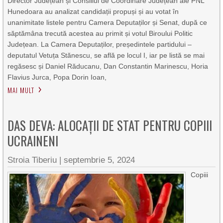
Director Județean și Consiliul de Coordinare Județean ale PNL
Hunedoara au analizat candidații propuși și au votat în
unanimitate listele pentru Camera Deputaților și Senat, după ce
săptămâna trecută acestea au primit și votul Biroului Politic
Județean. La Camera Deputaților, președintele partidului –
deputatul Vetuța Stănescu, se află pe locul I, iar pe listă se mai
regăsesc și Daniel Răducanu, Dan Constantin Marinescu, Horia
Flavius Jurca, Popa Dorin Ioan,
MAI MULT
DAS DEVA: ALOCAȚII DE STAT PENTRU COPIII
UCRAINENI
Stroia Tiberiu
|
septembrie 5, 2024
Copiii