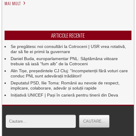
MAI MULT
ARTICOLE RECENTE
Se pregătesc noi consultări la Cotroceni | USR vrea rotativă,
dar să fie ei primii la guvernare
Daniel Buda, europarlamentar PNL: Săptămâna viitoare
trebuie să iasă “fum alb” de la Cotroceni
Alin Tișe, președintele CJ Cluj: “Incompetenții fără voturi care
conduc PNL sunt adevărații trădători!
Deputatul PSD, Ilie Toma: Românii au nevoie de respect,
implicare, colaborare, adevăr și soluții rapide
Inițiativă UNICEF | Pași în carieră pentru tinerii din Deva