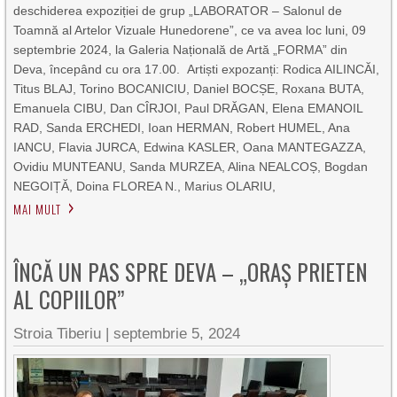
deschiderea expoziției de grup „LABORATOR – Salonul de
Toamnă al Artelor Vizuale Hunedorene”, ce va avea loc luni, 09
septembrie 2024, la Galeria Națională de Artă „FORMA” din
Deva, începând cu ora 17.00. Artiști expozanți: Rodica AILINCĂI,
Titus BLAJ, Torino BOCANICIU, Daniel BOCȘE, Roxana BUTA,
Emanuela CIBU, Dan CÎRJOI, Paul DRĂGAN, Elena EMANOIL
RAD, Sanda ERCHEDI, Ioan HERMAN, Robert HUMEL, Ana
IANCU, Flavia JURCA, Edwina KASLER, Oana MANTEGAZZA,
Ovidiu MUNTEANU, Sanda MURZEA, Alina NEALCOȘ, Bogdan
NEGOIȚĂ, Doina FLOREA N., Marius OLARIU,
MAI MULT
ÎNCĂ UN PAS SPRE DEVA – „ORAŞ PRIETEN
AL COPIILOR”
Stroia Tiberiu
|
septembrie 5, 2024