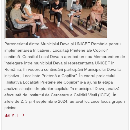
Parteneriatul dintre Municipiul Deva și UNICEF România pentru
implementarea Inițiativei ,,Localități Prietene ale Copiilor”
continuă. Consiliul Local Deva a aprobat un nou Memorandum de
înțelegere între municipiul Deva și reprezentanța UNICEF în
România, în vederea continuării participării Municipiului Deva la
inițiativa ,,Localitate Prietenă a Copiilor”. În cadrul proiectului
,,Inițiativa Localități Prietene ale Copiilor“ s-a ajuns la etapa
analizei situației drepturilor copilului în municipiul Deva, analiză
efectuată de Institutul de Cercetare a Calității Vieții (ICCV). În
zilele de 2, 3 și 4 septembrie 2024, au avut loc zece focus grupuri
privind
MAI MULT