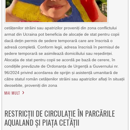
cetățenilor străini sau apatrizilor proveniți din zona conflictului
armat din Ucraina pot beneficia de alocație de stat pentru copii
dacă dețin permis de ședere temporară care are înscrisă o
adresă completă. Conform legii, adresa înscrisă în permisul de
ședere temporară se asimilează domiciliului sau reședinței.
Alocația de stat pentru copii se acordă pe bază de cerere, în
condițiile prevăzute de Ordonanța de Urgență a Guvernului nr.
96/2024 privind acordarea de sprijin și asistență umanitară de
către statul român cetățenilor străini sau apatrizilor aflați în situații
deosebite, proveniți din zona
MAI MULT
RESTRICȚII DE CIRCULAȚIE ÎN PARCĂRILE
AQUALAND ȘI PIAȚA CETĂȚII