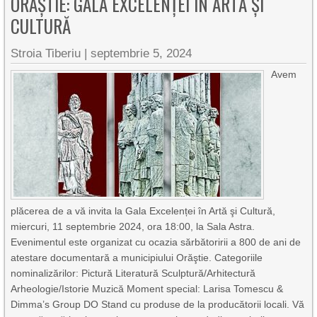
ORĂȘTIE: GALA EXCELENȚEI ÎN ARTĂ ȘI
CULTURĂ
Stroia Tiberiu
|
septembrie 5, 2024
Avem
plăcerea de a vă invita la Gala Excelenței în Artă şi Cultură,
miercuri, 11 septembrie 2024, ora 18:00, la Sala Astra.
Evenimentul este organizat cu ocazia sărbătoririi a 800 de ani de
atestare documentară a municipiului Orăştie. Categoriile
nominalizărilor: Pictură Literatură Sculptură/Arhitectură
Arheologie/Istorie Muzică Moment special: Larisa Tomescu &
Dimma’s Group DO Stand cu produse de la producătorii locali. Vă