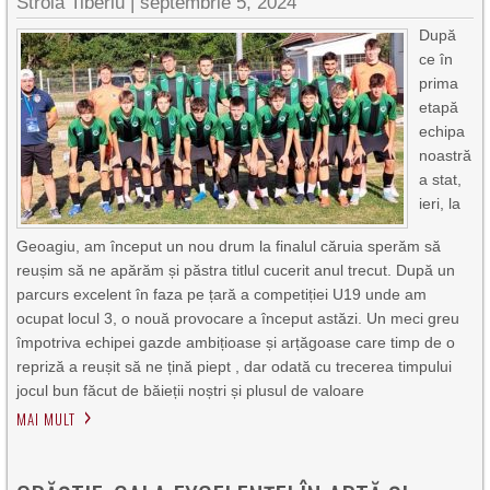
Stroia Tiberiu
|
septembrie 5, 2024
După
ce în
prima
etapă
echipa
noastră
a stat,
ieri, la
Geoagiu, am început un nou drum la finalul căruia sperăm să
reușim să ne apărăm și păstra titlul cucerit anul trecut. După un
parcurs excelent în faza pe țară a competiției U19 unde am
ocupat locul 3, o nouă provocare a început astăzi. Un meci greu
împotriva echipei gazde ambițioase și arțăgoase care timp de o
repriză a reușit să ne țină piept , dar odată cu trecerea timpului
jocul bun făcut de băieții noștri și plusul de valoare
MAI MULT