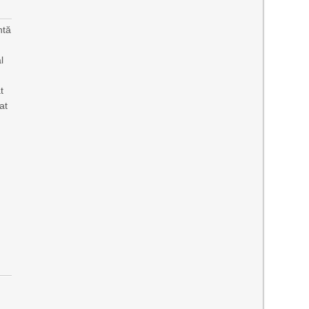
ntă
l
t
at