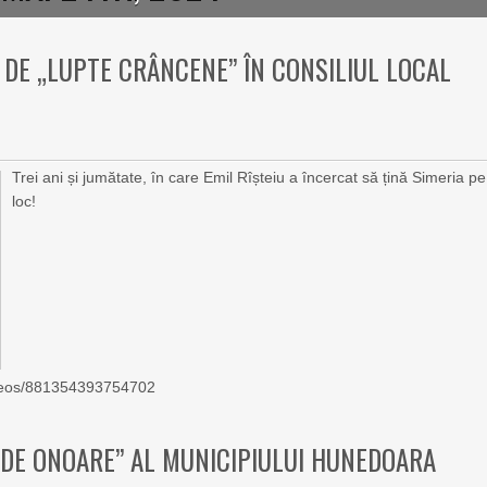
E DE „LUPTE CRÂNCENE” ÎN CONSILIUL LOCAL
Trei ani și jumătate, în care Emil Rîșteiu a încercat să țină Simeria pe
loc!
ideos/881354393754702
 DE ONOARE” AL MUNICIPIULUI HUNEDOARA