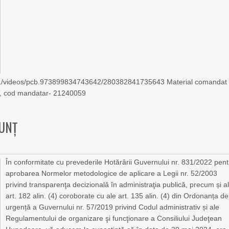
81/videos/pcb.973899834743642/280382841735643 Material comandat
ra, cod mandatar- 21240059
NUNȚ
În conformitate cu prevederile Hotărârii Guvernului nr. 831/2022 pent
aprobarea Normelor metodologice de aplicare a Legii nr. 52/2003
privind transparenţa decizională în administraţia publică, precum și a
art. 182 alin. (4) coroborate cu ale art. 135 alin. (4) din Ordonanța de
urgență a Guvernului nr. 57/2019 privind Codul administrativ și ale
Regulamentului de organizare şi funcţionare a Consiliului Judeţean