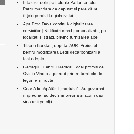
Intotero, delir pe holurile Parlamentului |
Patru mandate de deputat și pare că nu
înțelege rolul Legislativului
Apa Prod Deva continuă digitalizarea
serviciilor | Notificări email personalizate, pe
localități și străzi, privind furnizarea apei
Tiberiu Barstan, deputat AUR: Proiectul
pentru modificarea Legii decarbonizării a
fost adoptat!
Geoagiu | Centrul Medical Local promis de
Ovidiu Vlad s-a pierdut printre tarabele de
legume și fructe
Ceartă la căpătâiul „mortului” | Au guvernat
împreună, au decis împreună și acum dau
vina unii pe alții