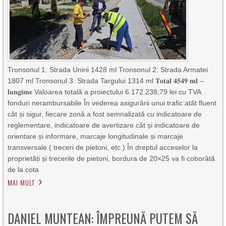
Tronsonul 1: Strada Unirii 1428 ml Tronsonul 2: Strada Armatei
1807 ml Tronsonul 3: Strada Targului 1314 ml 𝐓𝐨𝐭𝐚𝐥 𝟒𝟓𝟒𝟗 𝐦𝐥 –
𝐥𝐮𝐧𝐠𝐢𝐦𝐞 Valoarea totală a proiectului 6.172.238,79 lei cu TVA
fonduri nerambursabile În vederea asigurării unui trafic atât fluent
cât și sigur, fiecare zonă a fost semnalizată cu indicatoare de
reglementare, indicatoare de avertizare cât și indicatoare de
orientare și informare, marcaje longitudinale și marcaje
transversale ( treceri de pietoni, etc.) În dreptul acceselor la
proprietăți și trecerile de pietoni, bordura de 20×25 va fi coborâtă
de la cota
MAI MULT
DANIEL MUNTEAN: ÎMPREUNĂ PUTEM SĂ