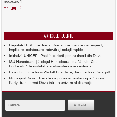
necesare în
MAI MULT
ARTICOLE RECENTE
Deputatul PSD, Ilie Toma: Românii au nevoie de respect,
implicare, colaborare, adevăr și soluții rapide
Inițiativă UNICEF | Pași în carieră pentru tinerii din Deva
ISU Hunedoara | Județul Hunedoara se află sub „Cod
Portocaliu” de instabilitate atmosferică accentuată
Băieți buni, Ovidiu și Vlăduț! Ei ar face, dar nu-i lasă Cărăguț!
Municipiul Deva | Trei zile de poveste pentru copii: “Boom
Party” transformă Deva într-un univers al distracției