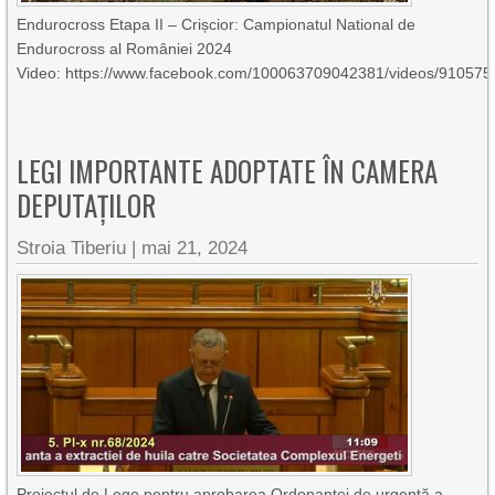
Endurocross Etapa II – Crișcior: Campionatul National de
Endurocross al României 2024
Video: https://www.facebook.com/100063709042381/videos/91057
LEGI IMPORTANTE ADOPTATE ÎN CAMERA
DEPUTAȚILOR
Stroia Tiberiu
|
mai 21, 2024
Proiectul de Lege pentru aprobarea Ordonanţei de urgenţă a