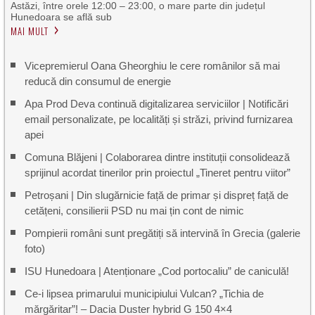
Astăzi, între orele 12:00 – 23:00, o mare parte din județul
Hunedoara se află sub
MAI MULT
Vicepremierul Oana Gheorghiu le cere românilor să mai
reducă din consumul de energie
Apa Prod Deva continuă digitalizarea serviciilor | Notificări
email personalizate, pe localități și străzi, privind furnizarea
apei
Comuna Blăjeni | Colaborarea dintre instituții consolidează
sprijinul acordat tinerilor prin proiectul „Tineret pentru viitor”
Petroșani | Din slugărnicie față de primar și dispreț față de
cetățeni, consilierii PSD nu mai țin cont de nimic
Pompierii români sunt pregătiți să intervină în Grecia (galerie
foto)
ISU Hunedoara | Atenționare „Cod portocaliu” de caniculă!
Ce-i lipsea primarului municipiului Vulcan? „Tichia de
mărgăritar”! – Dacia Duster hybrid G 150 4×4