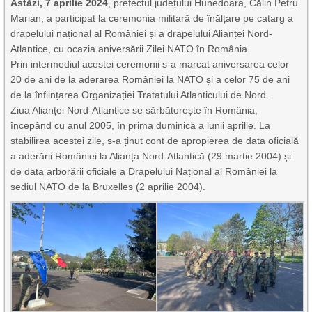
Astăzi, 7 aprilie 2024
, prefectul județului Hunedoara, Călin Petru
Marian, a participat la ceremonia militară de înălțare pe catarg a
drapelului național al României și a drapelului Alianței Nord-
Atlantice, cu ocazia aniversării Zilei NATO în România.
Prin intermediul acestei ceremonii s-a marcat aniversarea celor
20 de ani de la aderarea României la NATO și a celor 75 de ani
de la înființarea Organizației Tratatului Atlanticului de Nord.
Ziua Alianței Nord-Atlantice se sărbătorește în România,
începând cu anul 2005, în prima duminică a lunii aprilie. La
stabilirea acestei zile, s-a ținut cont de apropierea de data oficială
a aderării României la Alianța Nord-Atlantică (29 martie 2004) și
de data arborării oficiale a Drapelului Național al României la
sediul NATO de la Bruxelles (2 aprilie 2004).