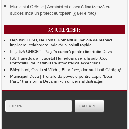
Municipiul Orăștie | Administrația locală finalizează cu
succes încă un proiect european (galerie foto)
ARTICOLE RECENTE
Deputatul PSD, Ilie Toma: Românii au nevoie de respect,
implicare, colaborare, adevăr și soluții rapide
Inițiativă UNICEF | Pași în carieră pentru tinerii din Deva
ISU Hunedoara | Județul Hunedoara se află sub „Cod
Portocaliu” de instabilitate atmosferică accentuată
Băieți buni, Ovidiu și Vlăduț! Ei ar face, dar nu-i lasă Cărăguț!
Municipiul Deva | Trei zile de poveste pentru copii: “Boom
Party” transformă Deva într-un univers al distracției