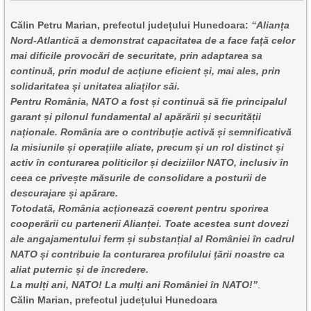
Călin Petru Marian, prefectul județului Hunedoara:
“Alianța
Nord-Atlantică a demonstrat capacitatea de a face față celor
mai dificile provocări de securitate, prin adaptarea sa
continuă, prin modul de acțiune eficient și, mai ales, prin
solidaritatea și unitatea aliaților săi.
Pentru România, NATO a fost și continuă să fie principalul
garant și pilonul fundamental al apărării și securității
naționale. România are o contribuție activă și semnificativă
la misiunile și operațiile aliate, precum și un rol distinct și
activ în conturarea politicilor și deciziilor NATO, inclusiv în
ceea ce privește măsurile de consolidare a posturii de
descurajare și apărare.
Totodată, România acționează coerent pentru sporirea
cooperării cu partenerii Alianței. Toate acestea sunt dovezi
ale angajamentului ferm și substanțial al României în cadrul
NATO și contribuie la conturarea profilului țării noastre ca
aliat puternic și de încredere.
La mulți ani, NATO! La mulți ani României în NATO!”
.
Călin Marian, prefectul județului Hunedoara