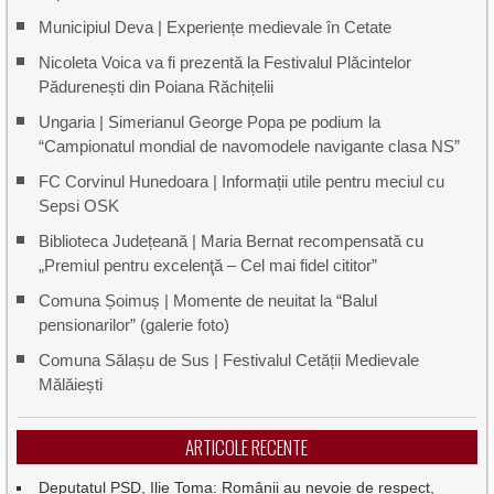
Municipiul Deva | Experiențe medievale în Cetate
Nicoleta Voica va fi prezentă la Festivalul Plăcintelor
Pădurenești din Poiana Răchițelii
Ungaria | Simerianul George Popa pe podium la
“Campionatul mondial de navomodele navigante clasa NS”
FC Corvinul Hunedoara | Informații utile pentru meciul cu
Sepsi OSK
Biblioteca Județeană | Maria Bernat recompensată cu
„Premiul pentru excelenţă – Cel mai fidel cititor”
Comuna Șoimuș | Momente de neuitat la “Balul
pensionarilor” (galerie foto)
Comuna Sălașu de Sus | Festivalul Cetății Medievale
Mălăiești
ARTICOLE RECENTE
Deputatul PSD, Ilie Toma: Românii au nevoie de respect,