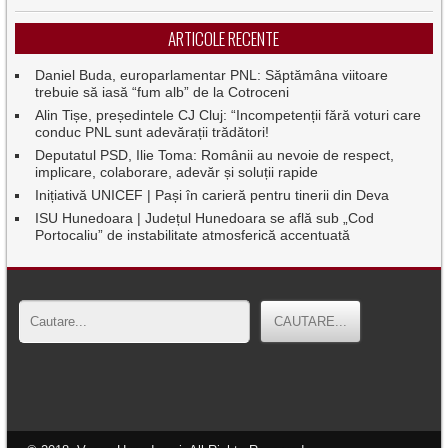
ARTICOLE RECENTE
Daniel Buda, europarlamentar PNL: Săptămâna viitoare
trebuie să iasă “fum alb” de la Cotroceni
Alin Tișe, președintele CJ Cluj: “Incompetenții fără voturi care
conduc PNL sunt adevărații trădători!
Deputatul PSD, Ilie Toma: Românii au nevoie de respect,
implicare, colaborare, adevăr și soluții rapide
Inițiativă UNICEF | Pași în carieră pentru tinerii din Deva
ISU Hunedoara | Județul Hunedoara se află sub „Cod
Portocaliu” de instabilitate atmosferică accentuată