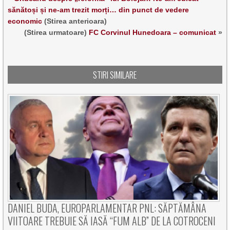
sănătoși și ne-am trezit morți… din punct de vedere
economic
(Stirea anterioara)
(Stirea urmatoare)
FC Corvinul Hunedoara – comunicat
»
STIRI SIMILARE
DANIEL BUDA, EUROPARLAMENTAR PNL: SĂPTĂMÂNA
VIITOARE TREBUIE SĂ IASĂ “FUM ALB” DE LA COTROCENI