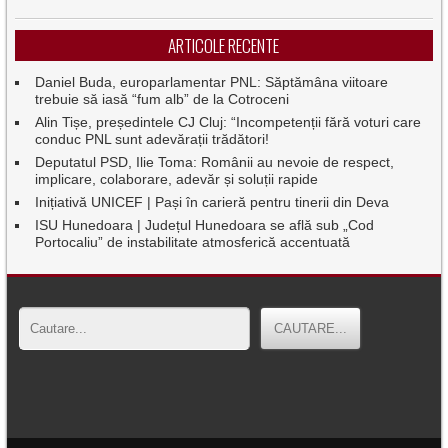
ARTICOLE RECENTE
Daniel Buda, europarlamentar PNL: Săptămâna viitoare
trebuie să iasă “fum alb” de la Cotroceni
Alin Tișe, președintele CJ Cluj: “Incompetenții fără voturi care
conduc PNL sunt adevărații trădători!
Deputatul PSD, Ilie Toma: Românii au nevoie de respect,
implicare, colaborare, adevăr și soluții rapide
Inițiativă UNICEF | Pași în carieră pentru tinerii din Deva
ISU Hunedoara | Județul Hunedoara se află sub „Cod
Portocaliu” de instabilitate atmosferică accentuată