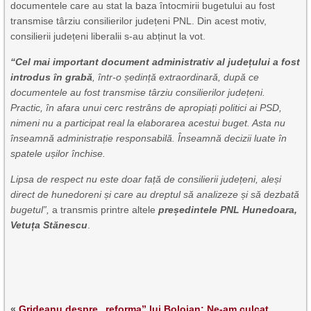
documentele care au stat la baza întocmirii bugetului au fost
transmise târziu consilierilor județeni PNL. Din acest motiv,
consilierii județeni liberalii s-au abținut la vot.
“Cel mai important document administrativ al județului a fost
introdus în grabă
, într-o ședință extraordinară, după ce
documentele au fost transmise târziu consilierilor județeni.
Practic, în afara unui cerc restrâns de apropiați politici ai PSD,
nimeni nu a participat real la elaborarea acestui buget. Asta nu
înseamnă administrație responsabilă. Înseamnă decizii luate în
spatele ușilor închise.
Lipsa de respect nu este doar față de consilierii județeni, aleși
direct de hunedoreni și care au dreptul să analizeze și să dezbată
bugetul”,
a transmis printre altele
președintele PNL Hunedoara,
Vetuța Stănescu
.
«
Grideanu despre „reforma” lui Bolojan: Ne-am culcat