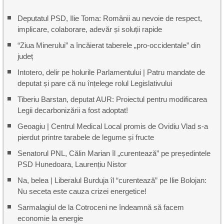
Deputatul PSD, Ilie Toma: Românii au nevoie de respect,
implicare, colaborare, adevăr și soluții rapide
“Ziua Minerului” a încăierat taberele „pro-occidentale” din
județ
Intotero, delir pe holurile Parlamentului | Patru mandate de
deputat și pare că nu înțelege rolul Legislativului
Tiberiu Barstan, deputat AUR: Proiectul pentru modificarea
Legii decarbonizării a fost adoptat!
Geoagiu | Centrul Medical Local promis de Ovidiu Vlad s-a
pierdut printre tarabele de legume și fructe
Senatorul PNL, Călin Marian îl „curentează” pe președintele
PSD Hunedoara, Laurențiu Nistor
Na, belea | Liberalul Burduja îl “curentează” pe Ilie Bolojan:
Nu seceta este cauza crizei energetice!
Sarmalagiul de la Cotroceni ne îndeamnă să facem
economie la energie