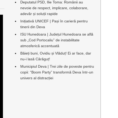
Deputatul PSD, Ilie Toma: Românii au
nevoie de respect, implicare, colaborare,
adevăr și soluții rapide
Inițiativă UNICEF | Pași în carieră pentru
tinerii din Deva
ISU Hunedoara | Județul Hunedoara se află
sub „Cod Portocaliu” de instabilitate
atmosferică accentuată
Băieți buni, Ovidiu și Vlăduț! Ei ar face, dar
nu-i lasă Cărăguț!
Municipiul Deva | Trei zile de poveste pentru
copii: “Boom Party” transformă Deva într-un
univers al distracției