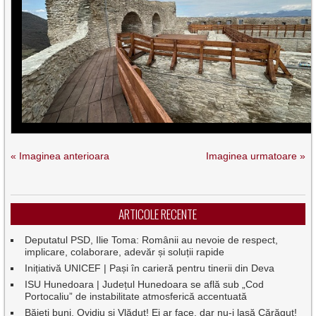
« Imaginea anterioara
Imaginea urmatoare »
ARTICOLE RECENTE
Deputatul PSD, Ilie Toma: Românii au nevoie de respect,
implicare, colaborare, adevăr și soluții rapide
Inițiativă UNICEF | Pași în carieră pentru tinerii din Deva
ISU Hunedoara | Județul Hunedoara se află sub „Cod
Portocaliu” de instabilitate atmosferică accentuată
Băieți buni, Ovidiu și Vlăduț! Ei ar face, dar nu-i lasă Cărăguț!