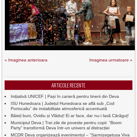
« Imaginea anterioara
Imaginea urmatoare »
ARTICOLE RECENTE
Inițiativă UNICEF | Pași în carieră pentru tinerii din Deva
ISU Hunedoara | Județul Hunedoara se află sub „Cod
Portocaliu” de instabilitate atmosferică accentuată
Băieți buni, Ovidiu și Vlăduț! Ei ar face, dar nu-i lasă Cărăguț!
Municipiul Deva | Trei zile de poveste pentru copii: “Boom
Party” transformă Deva într-un univers al distracției
MCDR Deva organizează evenimentul – “Sarmizegetusa Viva