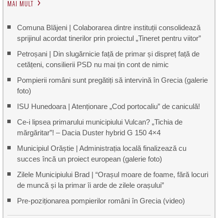
MAI MULT
Comuna Blăjeni | Colaborarea dintre instituții consolidează
sprijinul acordat tinerilor prin proiectul „Tineret pentru viitor”
Petroșani | Din slugărnicie față de primar și dispreț față de
cetățeni, consilierii PSD nu mai țin cont de nimic
Pompierii români sunt pregătiți să intervină în Grecia (galerie
foto)
ISU Hunedoara | Atenționare „Cod portocaliu” de caniculă!
Ce-i lipsea primarului municipiului Vulcan? „Tichia de
mărgăritar”! – Dacia Duster hybrid G 150 4×4
Municipiul Orăștie | Administrația locală finalizează cu
succes încă un proiect european (galerie foto)
Zilele Municipiului Brad | “Orașul moare de foame, fără locuri
de muncă și la primar îi arde de zilele orașului”
Pre-poziționarea pompierilor români în Grecia (video)