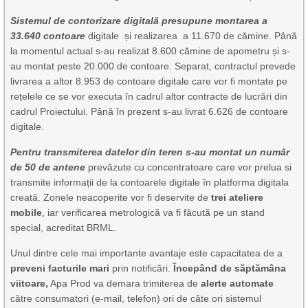
Sistemul de contorizare digitală presupune montarea a
33.640 contoare
digitale și realizarea a 11.670 de cămine. Până
la momentul actual s-au realizat 8.600 cămine de apometru și s-
au montat peste 20.000 de contoare. Separat, contractul prevede
livrarea a altor 8.953 de contoare digitale care vor fi montate pe
rețelele ce se vor executa în cadrul altor contracte de lucrări din
cadrul Proiectului. Până în prezent s-au livrat 6.626 de contoare
digitale.
Pentru transmiterea datelor din teren s-au montat un număr
de 50 de antene
prevăzute cu concentratoare care vor prelua si
transmite informații de la contoarele digitale în platforma digitala
creată. Zonele neacoperite vor fi deservite de
trei ateliere
mobile
, iar verificarea metrologică va fi făcută pe un stand
special, acreditat BRML.
Unul dintre cele mai importante avantaje este capacitatea de a
preveni facturile mari
prin notificări.
Începând de săptămâna
viitoare,
Apa Prod va demara trimiterea de
alerte automate
către consumatori (e-mail, telefon) ori de câte ori sistemul