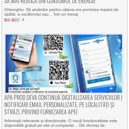
SĂ MAI REDUCĂ DIN CONSUMUL DE ENERGIE
Gheorghiu: Să amânăm pentru câteva ore porinirea mașinii de
spălat, a uscătorului sau… Într-un mesaj
MAI MULT
APA PROD DEVA CONTINUĂ DIGITALIZAREA SERVICIILOR |
NOTIFICĂRI EMAIL PERSONALIZATE, PE LOCALITĂȚI ȘI
STRĂZI, PRIVIND FURNIZAREA APEI
Informații relevante și direcționate: O nouă funcționalitate este
disponibilă gratuit pe site-ul companiei… Din dorința de