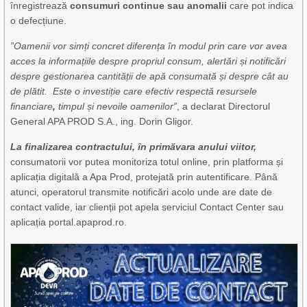
înregistrează
consumuri continue sau anomalii
care pot indica
o defecțiune.
”Oamenii vor simți concret diferența în modul prin care vor avea
acces la informațiile despre propriul consum, alertări și notificări
despre gestionarea cantității de apă consumată și despre cât au
de plătit.
Este o investiție care efectiv respectă resursele
financiare
,
timpul și nevoile oamenilor”
, a declarat Directorul
General APA PROD S.A., ing. Dorin Gligor.
La finalizarea contractului, în primăvara anului viitor,
consumatorii vor putea monitoriza totul online, prin platforma și
aplicația digitală a Apa Prod, protejată prin autentificare. Până
atunci, operatorul transmite notificări acolo unde are date de
contact valide, iar clienții pot apela serviciul Contact Center sau
aplicația portal.apaprod.ro.